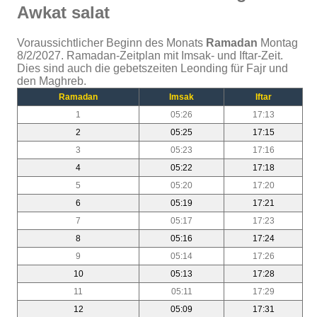
Awkat salat
Voraussichtlicher Beginn des Monats
Ramadan
Montag
8/2/2027. Ramadan-Zeitplan mit Imsak- und Iftar-Zeit.
Dies sind auch die gebetszeiten Leonding für Fajr und
den Maghreb.
Ramadan
Imsak
Iftar
1
05:26
17:13
2
05:25
17:15
3
05:23
17:16
4
05:22
17:18
5
05:20
17:20
6
05:19
17:21
7
05:17
17:23
8
05:16
17:24
9
05:14
17:26
10
05:13
17:28
11
05:11
17:29
12
05:09
17:31