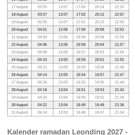
17 August
03:55
13:07
17:03
20:14
22:10
18 August
03:57
13:07
17:02
20:12
22:07
19 August
03:59
13:07
17:01
20:10
22:05
20 August
04:01
13:06
17:00
20:08
22:02
21 August
04:03
13:06
16:59
20:06
21:59
22 August
04:06
13:06
16:58
20:04
21:57
23 August
04:08
13:06
16:57
20:03
21:54
24 August
04:10
13:05
16:56
20:01
21:52
25 August
04:12
13:05
16:55
19:59
21:49
26 August
04:14
13:05
16:54
19:57
21:47
27 August
04:16
13:05
16:52
19:55
21:44
28 August
04:18
13:04
16:51
19:53
21:42
29 August
04:20
13:04
16:50
19:51
21:39
30 August
04:22
13:04
16:49
19:49
21:36
31 August
04:24
13:03
16:48
19:47
21:34
Kalender ramadan Leonding 2027 -