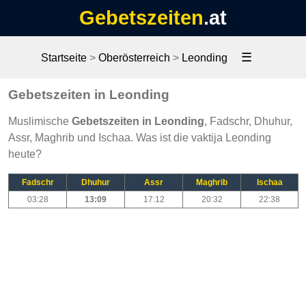
Gebetszeiten
.at
☰
Startseite
>
Oberösterreich
>
Leonding
Gebetszeiten in Leonding
Muslimische
Gebetszeiten in Leonding
, Fadschr, Dhuhur,
Assr, Maghrib und Ischaa. Was ist die vaktija Leonding
heute?
Fadschr
Dhuhur
Assr
Maghrib
Ischaa
03:28
13:09
17:12
20:32
22:38