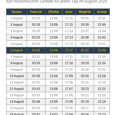
fünf muslimischen Gebete für jeden Tag im August 2026
Datum
Fadschr
Dhuhur
Assr
Maghrib
Ischaa
1 August
03:15
13:09
17:15
20:40
22:51
2 August
03:18
13:09
17:15
20:39
22:49
3 August
03:20
13:09
17:14
20:37
22:46
4 August
03:23
13:09
17:13
20:36
22:43
5 August
03:26
13:09
17:13
20:34
22:41
6 August
03:28
13:09
17:12
20:32
22:38
7 August
03:31
13:09
17:11
20:31
22:36
8 August
03:33
13:09
17:10
20:29
22:33
9 August
03:36
13:09
17:10
20:28
22:31
10 August
03:38
13:08
17:09
20:26
22:28
11 August
03:41
13:08
17:08
20:24
22:25
12 August
03:43
13:08
17:07
20:23
22:23
13 August
03:45
13:08
17:06
20:21
22:20
14 August
03:48
13:08
17:06
20:19
22:18
15 August
03:50
13:08
17:05
20:17
22:15
16 August
03:52
13:07
17:04
20:16
22:12