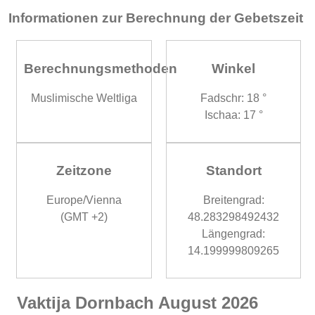
Informationen zur Berechnung der Gebetszeit
Berechnungsmethoden
Winkel
Muslimische Weltliga
Fadschr: 18 °
Ischaa: 17 °
Zeitzone
Standort
Europe/Vienna
Breitengrad:
(GMT +2)
48.283298492432
Längengrad:
14.199999809265
Vaktija Dornbach August 2026