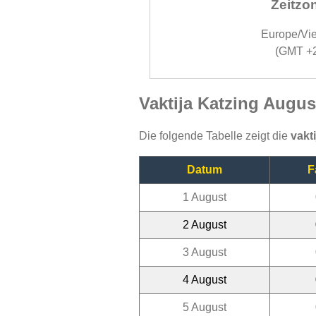
Zeitzo
Europe/Vi
(GMT +
Vaktija Katzing Augus
Die folgende Tabelle zeigt die
vakt
Datum
F
1 August
2 August
3 August
4 August
5 August