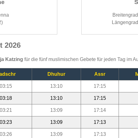
ne
S
enna
Breitengra
2)
Längengrad
t 2026
ija Katzing
für die fünf muslimischen Gebete für jeden Tag im A
adschr
Dhuhur
Assr
M
03:15
13:10
17:15
03:18
13:10
17:15
03:21
13:09
17:14
03:23
13:09
17:13
03:26
13:09
17:13