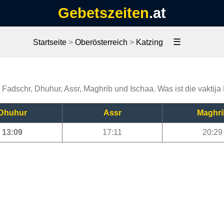
Gebetszeiten
.at
☰
Startseite
>
Oberösterreich
>
Katzing
, Fadschr, Dhuhur, Assr, Maghrib und Ischaa. Was ist die vaktija
Dhuhur
Assr
Maghri
13:09
17:11
20:29