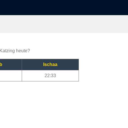
 Katzing heute?
b
Ischaa
22:33