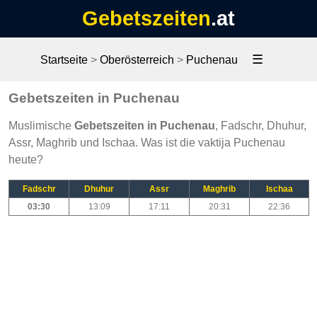
Gebetszeiten
.at
☰
Startseite
>
Oberösterreich
>
Puchenau
Gebetszeiten in Puchenau
Muslimische
Gebetszeiten in Puchenau
, Fadschr, Dhuhur,
Assr, Maghrib und Ischaa. Was ist die vaktija Puchenau
heute?
Fadschr
Dhuhur
Assr
Maghrib
Ischaa
03:30
13:09
17:11
20:31
22:36