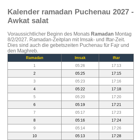
Kalender ramadan Puchenau 2027 -
Awkat salat
Voraussichtlicher Beginn des Monats
Ramadan
Montag
8/2/2027. Ramadan-Zeitplan mit Imsak- und Iftar-Zeit.
Dies sind auch die gebetszeiten Puchenau für Fajr und
den Maghreb.
Ramadan
Imsak
Iftar
1
05:26
17:13
2
05:25
17:15
3
05:23
17:16
4
05:22
17:18
5
05:20
17:20
6
05:19
17:21
7
05:17
17:23
8
05:16
17:24
9
05:14
17:26
10
05:13
17:28