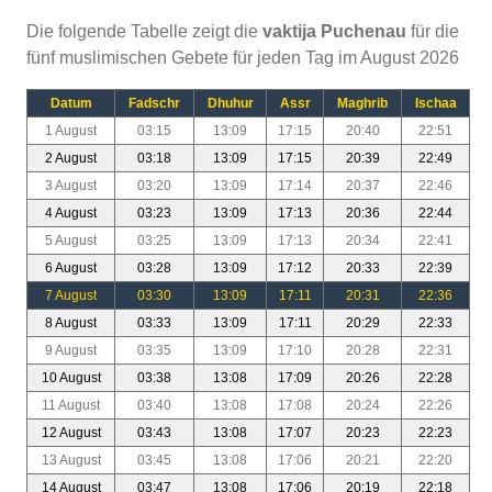
Die folgende Tabelle zeigt die
vaktija Puchenau
für die
fünf muslimischen Gebete für jeden Tag im August 2026
Datum
Fadschr
Dhuhur
Assr
Maghrib
Ischaa
1 August
03:15
13:09
17:15
20:40
22:51
2 August
03:18
13:09
17:15
20:39
22:49
3 August
03:20
13:09
17:14
20:37
22:46
4 August
03:23
13:09
17:13
20:36
22:44
5 August
03:25
13:09
17:13
20:34
22:41
6 August
03:28
13:09
17:12
20:33
22:39
7 August
03:30
13:09
17:11
20:31
22:36
8 August
03:33
13:09
17:11
20:29
22:33
9 August
03:35
13:09
17:10
20:28
22:31
10 August
03:38
13:08
17:09
20:26
22:28
11 August
03:40
13:08
17:08
20:24
22:26
12 August
03:43
13:08
17:07
20:23
22:23
13 August
03:45
13:08
17:06
20:21
22:20
14 August
03:47
13:08
17:06
20:19
22:18