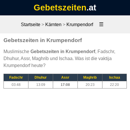
Gebetszeiten
.at
☰
Startseite
>
Kärnten
>
Krumpendorf
Gebetszeiten in Krumpendorf
Muslimische
Gebetszeiten in Krumpendorf
, Fadschr,
Dhuhur, Assr, Maghrib und Ischaa. Was ist die vaktija
Krumpendorf heute?
Fadschr
Dhuhur
Assr
Maghrib
Ischaa
03:48
13:09
17:08
20:23
22:20