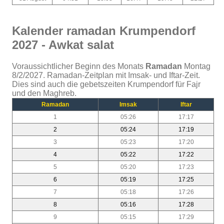
Kalender ramadan Krumpendorf
2027 - Awkat salat
Voraussichtlicher Beginn des Monats
Ramadan
Montag
8/2/2027. Ramadan-Zeitplan mit Imsak- und Iftar-Zeit.
Dies sind auch die gebetszeiten Krumpendorf für Fajr
und den Maghreb.
Ramadan
Imsak
Iftar
1
05:26
17:17
2
05:24
17:19
3
05:23
17:20
4
05:22
17:22
5
05:20
17:23
6
05:19
17:25
7
05:18
17:26
8
05:16
17:28
9
05:15
17:29