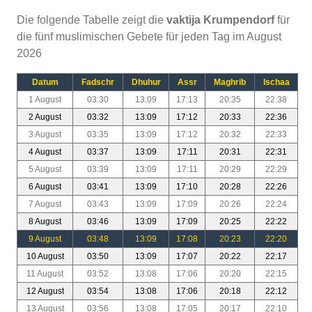
Die folgende Tabelle zeigt die
vaktija Krumpendorf
für
die fünf muslimischen Gebete für jeden Tag im August
2026
Datum
Fadschr
Dhuhur
Assr
Maghrib
Ischaa
1 August
03:30
13:09
17:13
20:35
22:38
2 August
03:32
13:09
17:12
20:33
22:36
3 August
03:35
13:09
17:12
20:32
22:33
4 August
03:37
13:09
17:11
20:31
22:31
5 August
03:39
13:09
17:11
20:29
22:29
6 August
03:41
13:09
17:10
20:28
22:26
7 August
03:43
13:09
17:09
20:26
22:24
8 August
03:46
13:09
17:09
20:25
22:22
9 August
03:48
13:09
17:08
20:23
22:20
10 August
03:50
13:09
17:07
20:22
22:17
11 August
03:52
13:08
17:06
20:20
22:15
12 August
03:54
13:08
17:06
20:18
22:12
13 August
03:56
13:08
17:05
20:17
22:10