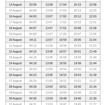
14 August
03:58
13:08
17:04
20:15
22:08
15 August
04:00
13:08
17:03
20:13
22:05
16 August
04:03
13:07
17:02
20:12
22:03
17 August
04:05
13:07
17:02
20:10
22:01
18 August
04:07
13:07
17:01
20:08
21:58
19 August
04:09
13:07
17:00
20:07
21:56
20 August
04:11
13:07
16:59
20:05
21:54
21 August
04:13
13:06
16:58
20:03
21:51
22 August
04:15
13:06
16:57
20:01
21:49
23 August
04:16
13:06
16:56
19:59
21:46
24 August
04:18
13:06
16:55
19:58
21:44
25 August
04:20
13:05
16:54
19:56
21:42
26 August
04:22
13:05
16:53
19:54
21:39
27 August
04:24
13:05
16:52
19:52
21:37
28 August
04:26
13:04
16:51
19:50
21:34
29 August
04:28
13:04
16:50
19:48
21:32
30 August
04:30
13:04
16:48
19:46
21:30
31 August
04:31
13:03
16:47
19:45
21:27