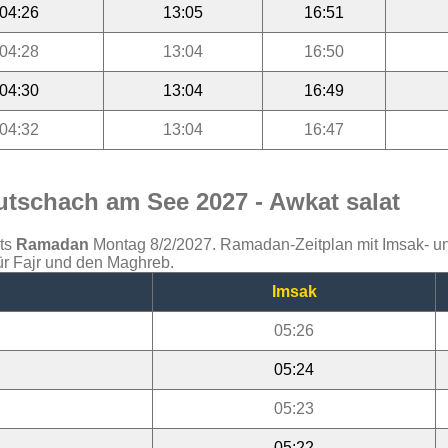
04:26
13:05
16:51
04:28
13:04
16:50
04:30
13:04
16:49
04:32
13:04
16:47
tschach am See 2027 - Awkat salat
ats
Ramadan
Montag 8/2/2027. Ramadan-Zeitplan mit Imsak- und 
r Fajr und den Maghreb.
Imsak
05:26
05:24
05:23
05:22