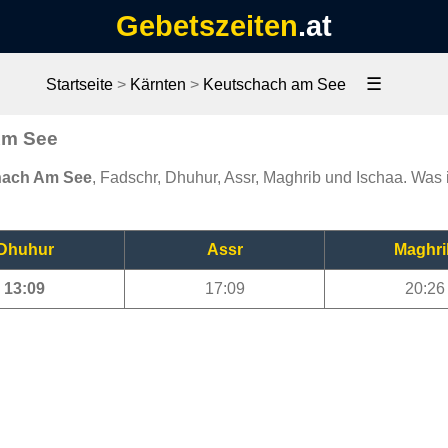
Gebetszeiten
.at
☰
Startseite
>
Kärnten
>
Keutschach am See
Am See
chach Am See
, Fadschr, Dhuhur, Assr, Maghrib und Ischaa. Was 
Dhuhur
Assr
Maghri
13:09
17:09
20:26