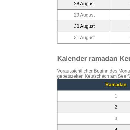
28 August
29 August
30 August
31 August
Kalender ramadan Keu
Voraussichtlicher Beginn des Mon
gebetszeiten Keutschach am See fü
Ramadan
1
2
3
4