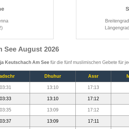
ne
S
enna
Breitengra
2)
Längengrad
m See August 2026
ija Keutschach Am See
für die fünf muslimischen Gebete für 
adschr
Dhuhur
Assr
M
03:31
13:10
17:13
03:33
13:10
17:12
03:35
13:09
17:12
03:37
13:09
17:11