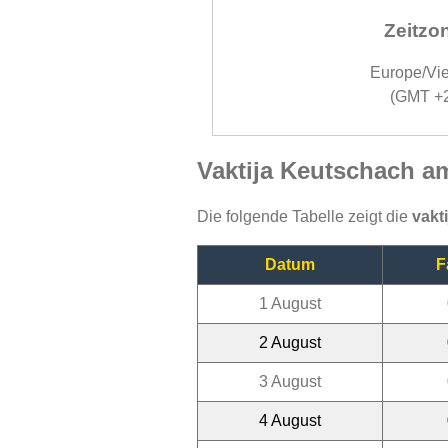
Zeitzo
Europe/Vi
(GMT +
Vaktija Keutschach a
Die folgende Tabelle zeigt die
vakt
Datum
F
1 August
2 August
3 August
4 August