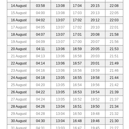
14 August
03:58
13:08
17:04
20:15
22:08
15 August
04:00
13:08
17:03
20:13
22:05
16 August
04:02
13:07
17:02
20:12
22:03
17 August
04:05
13:07
17:02
20:10
22:01
18 August
04:07
13:07
17:01
20:08
21:58
19 August
04:09
13:07
17:00
20:07
21:56
20 August
04:11
13:06
16:59
20:05
21:53
21 August
04:13
13:06
16:58
20:03
21:51
22 August
04:14
13:06
16:57
20:01
21:49
23 August
04:16
13:06
16:56
19:59
21:46
24 August
04:18
13:05
16:55
19:58
21:44
25 August
04:20
13:05
16:54
19:56
21:42
26 August
04:22
13:05
16:53
19:54
21:39
27 August
04:24
13:05
16:52
19:52
21:37
28 August
04:26
13:04
16:51
19:50
21:34
29 August
04:28
13:04
16:50
19:48
21:32
30 August
04:30
13:04
16:48
19:46
21:30
31 August
04:31
13:03
16:47
19:45
21:27