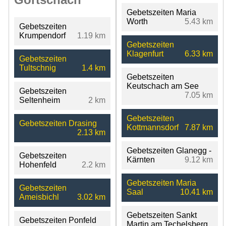
Gebetszeiten Maria
Worth
5.43 km
Gebetszeiten
Krumpendorf
1.19 km
Gebetszeiten
Klagenfurt
6.33 km
Gebetszeiten
Tultschnig
1.4 km
Gebetszeiten
Keutschach am See
Gebetszeiten
7.05 km
Seltenheim
2 km
Gebetszeiten
Gebetszeiten Drasing
Kottmannsdorf
7.87 km
2.13 km
Gebetszeiten Glanegg -
Gebetszeiten
Kärnten
9.12 km
Hohenfeld
2.2 km
Gebetszeiten Maria
Gebetszeiten
Saal
10.41 km
Ameisbichl
3.02 km
Gebetszeiten Sankt
Gebetszeiten Ponfeld
Martin am Techelsberg