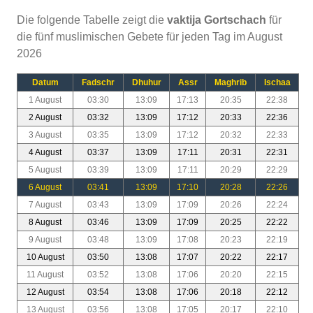
Die folgende Tabelle zeigt die
vaktija Gortschach
für
die fünf muslimischen Gebete für jeden Tag im August
2026
Datum
Fadschr
Dhuhur
Assr
Maghrib
Ischaa
1 August
03:30
13:09
17:13
20:35
22:38
2 August
03:32
13:09
17:12
20:33
22:36
3 August
03:35
13:09
17:12
20:32
22:33
4 August
03:37
13:09
17:11
20:31
22:31
5 August
03:39
13:09
17:11
20:29
22:29
6 August
03:41
13:09
17:10
20:28
22:26
7 August
03:43
13:09
17:09
20:26
22:24
8 August
03:46
13:09
17:09
20:25
22:22
9 August
03:48
13:09
17:08
20:23
22:19
10 August
03:50
13:08
17:07
20:22
22:17
11 August
03:52
13:08
17:06
20:20
22:15
12 August
03:54
13:08
17:06
20:18
22:12
13 August
03:56
13:08
17:05
20:17
22:10