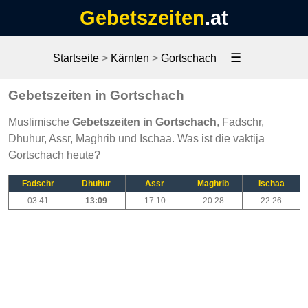
Gebetszeiten
.at
☰
Startseite
>
Kärnten
>
Gortschach
Gebetszeiten in Gortschach
Muslimische
Gebetszeiten in Gortschach
, Fadschr,
Dhuhur, Assr, Maghrib und Ischaa. Was ist die vaktija
Gortschach heute?
Fadschr
Dhuhur
Assr
Maghrib
Ischaa
03:41
13:09
17:10
20:28
22:26