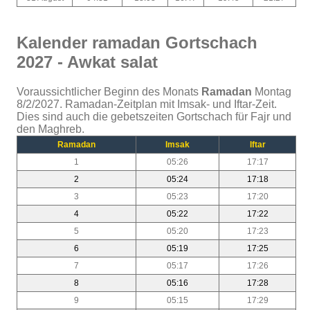
Kalender ramadan Gortschach
2027 - Awkat salat
Voraussichtlicher Beginn des Monats
Ramadan
Montag
8/2/2027. Ramadan-Zeitplan mit Imsak- und Iftar-Zeit.
Dies sind auch die gebetszeiten Gortschach für Fajr und
den Maghreb.
Ramadan
Imsak
Iftar
1
05:26
17:17
2
05:24
17:18
3
05:23
17:20
4
05:22
17:22
5
05:20
17:23
6
05:19
17:25
7
05:17
17:26
8
05:16
17:28
9
05:15
17:29