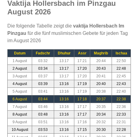
Vaktija Hollersbach im Pinzgau
August 2026
Die folgende Tabelle zeigt die
vaktija Hollersbach Im
Pinzgau
für die fünf muslimischen Gebete für jeden Tag
im August 2026
Datum
Fadschr
Dhuhur
Assr
Maghrib
Ischaa
1 August
03:32
13:17
17:21
20:44
22:50
2 August
03:34
13:17
17:20
20:43
22:48
3 August
03:37
13:17
17:20
20:41
22:45
4 August
03:39
13:16
17:19
20:40
22:43
5 August
03:41
13:16
17:19
20:38
22:40
6 August
03:44
13:16
17:18
20:37
22:38
7 August
03:46
13:16
17:17
20:35
22:36
8 August
03:48
13:16
17:17
20:34
22:33
9 August
03:51
13:16
17:16
20:32
22:31
10 August
03:53
13:16
17:15
20:30
22:28