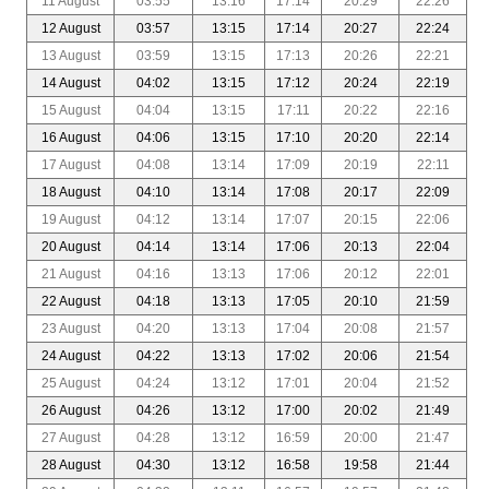
11 August
03:55
13:16
17:14
20:29
22:26
12 August
03:57
13:15
17:14
20:27
22:24
13 August
03:59
13:15
17:13
20:26
22:21
14 August
04:02
13:15
17:12
20:24
22:19
15 August
04:04
13:15
17:11
20:22
22:16
16 August
04:06
13:15
17:10
20:20
22:14
17 August
04:08
13:14
17:09
20:19
22:11
18 August
04:10
13:14
17:08
20:17
22:09
19 August
04:12
13:14
17:07
20:15
22:06
20 August
04:14
13:14
17:06
20:13
22:04
21 August
04:16
13:13
17:06
20:12
22:01
22 August
04:18
13:13
17:05
20:10
21:59
23 August
04:20
13:13
17:04
20:08
21:57
24 August
04:22
13:13
17:02
20:06
21:54
25 August
04:24
13:12
17:01
20:04
21:52
26 August
04:26
13:12
17:00
20:02
21:49
27 August
04:28
13:12
16:59
20:00
21:47
28 August
04:30
13:12
16:58
19:58
21:44