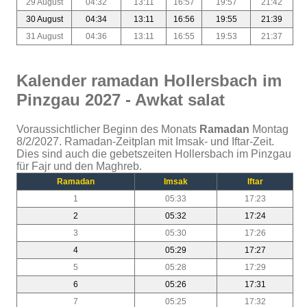
29 August
04:32
13:11
16:57
19:57
21:42
30 August
04:34
13:11
16:56
19:55
21:39
31 August
04:36
13:11
16:55
19:53
21:37
Kalender ramadan Hollersbach im
Pinzgau 2027 - Awkat salat
Voraussichtlicher Beginn des Monats
Ramadan
Montag
8/2/2027. Ramadan-Zeitplan mit Imsak- und Iftar-Zeit.
Dies sind auch die gebetszeiten Hollersbach im Pinzgau
für Fajr und den Maghreb.
Ramadan
Imsak
Iftar
1
05:33
17:23
2
05:32
17:24
3
05:30
17:26
4
05:29
17:27
5
05:28
17:29
6
05:26
17:31
7
05:25
17:32