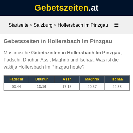
Gebetszeiten
.at
☰
Startseite
>
Salzburg
>
Hollersbach im Pinzgau
Gebetszeiten in Hollersbach Im Pinzgau
Muslimische
Gebetszeiten in Hollersbach Im Pinzgau
,
Fadschr, Dhuhur, Assr, Maghrib und Ischaa. Was ist die
vaktija Hollersbach Im Pinzgau heute?
Fadschr
Dhuhur
Assr
Maghrib
Ischaa
03:44
13:16
17:18
20:37
22:38