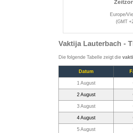
Zeitzo
Europe/Vi
(GMT +
Vaktija Lauterbach - 
Die folgende Tabelle zeigt die
vakt
Datum
F
1 August
2 August
3 August
4 August
5 August