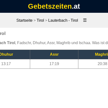
Gebetszeiten
.at
☰
Startseite
>
Tirol
>
Lauterbach - Tirol
rol
ach Tirol
, Fadschr, Dhuhur, Assr, Maghrib und Ischaa. Was ist d
Dhuhur
Assr
Maghri
13:17
17:19
20:38