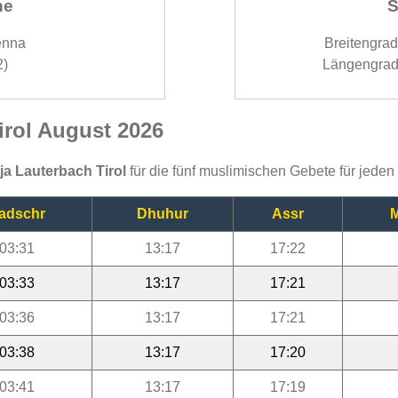
ne
S
enna
Breitengra
2)
Längengrad
Tirol August 2026
ija Lauterbach Tirol
für die fünf muslimischen Gebete für jede
adschr
Dhuhur
Assr
M
03:31
13:17
17:22
03:33
13:17
17:21
03:36
13:17
17:21
03:38
13:17
17:20
03:41
13:17
17:19