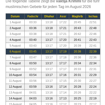
Die folgende Tabelle zeigt die
vaktija Krimml
für die fünf
muslimischen Gebete für jeden Tag im August 2026
Datum
Fadschr
Dhuhur
Assr
Maghrib
Ischaa
1 August
03:33
13:18
17:22
20:45
22:51
2 August
03:36
13:18
17:21
20:43
22:48
3 August
03:38
13:18
17:21
20:42
22:46
4 August
03:40
13:17
17:20
20:41
22:43
5 August
03:43
13:17
17:20
20:39
22:41
6 August
03:45
13:17
17:19
20:38
22:39
7 August
03:47
13:17
17:18
20:36
22:36
8 August
03:50
13:17
17:17
20:34
22:34
9 August
03:52
13:17
17:17
20:33
22:31
10 August
03:54
13:17
17:16
20:31
22:29
11 August
03:56
13:17
17:15
20:30
22:27
12 August
03:59
13:16
17:14
20:28
22:24
13 August
04:01
13:16
17:14
20:26
22:22
14 August
04:03
13:16
17:13
20:25
22:19
15 August
04:05
13:16
17:12
20:23
22:17