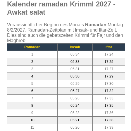
Kalender ramadan Krimml 2027 -
Awkat salat
Voraussichtlicher Beginn des Monats
Ramadan
Montag
8/2/2027. Ramadan-Zeitplan mit Imsak- und Iftar-Zeit.
Dies sind auch die gebetszeiten Krimml für Fajr und den
Maghreb.
Ramadan
Imsak
Iftar
1
05:34
17:24
2
05:33
17:25
3
05:31
17:27
4
05:30
17:29
5
05:29
17:30
6
05:27
17:32
7
05:26
17:33
8
05:24
17:35
9
05:23
17:36
10
05:21
17:38
11
05:20
17:39