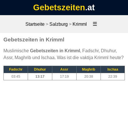
Gebetszeiten
.at
☰
Startseite
>
Salzburg
>
Krimml
Gebetszeiten in Krimml
Muslimische
Gebetszeiten in Krimml
, Fadschr, Dhuhur,
Assr, Maghrib und Ischaa. Was ist die vaktija Krimml heute?
Fadschr
Dhuhur
Assr
Maghrib
Ischaa
03:45
13:17
17:19
20:38
22:39