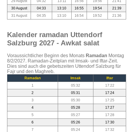
29 August
04:32
13:11
16:56
19:56
21:41
30 August
04:33
13:10
16:55
19:54
21:39
31 August
04:35
13:10
16:54
19:52
21:36
Kalender ramadan Uttendorf
Salzburg 2027 - Awkat salat
Voraussichtlicher Beginn des Monats
Ramadan
Montag
8/2/2027. Ramadan-Zeitplan mit Imsak- und Iftar-Zeit.
Dies sind auch die gebetszeiten Uttendorf Salzburg für
Fajr und den Maghreb.
Ramadan
Imsak
Iftar
1
05:32
17:22
2
05:31
17:24
3
05:30
17:25
4
05:28
17:27
5
05:27
17:28
6
05:26
17:30
7
05:24
17:32