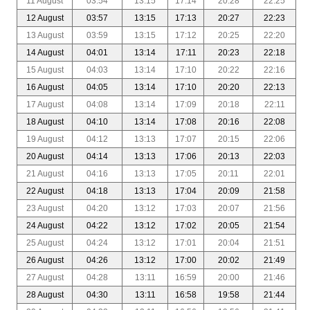
11 August
03:54
13:15
17:14
20:28
22:25
12 August
03:57
13:15
17:13
20:27
22:23
13 August
03:59
13:15
17:12
20:25
22:20
14 August
04:01
13:14
17:11
20:23
22:18
15 August
04:03
13:14
17:10
20:22
22:16
16 August
04:05
13:14
17:10
20:20
22:13
17 August
04:08
13:14
17:09
20:18
22:11
18 August
04:10
13:14
17:08
20:16
22:08
19 August
04:12
13:13
17:07
20:15
22:06
20 August
04:14
13:13
17:06
20:13
22:03
21 August
04:16
13:13
17:05
20:11
22:01
22 August
04:18
13:13
17:04
20:09
21:58
23 August
04:20
13:12
17:03
20:07
21:56
24 August
04:22
13:12
17:02
20:05
21:54
25 August
04:24
13:12
17:01
20:04
21:51
26 August
04:26
13:12
17:00
20:02
21:49
27 August
04:28
13:11
16:59
20:00
21:46
28 August
04:30
13:11
16:58
19:58
21:44