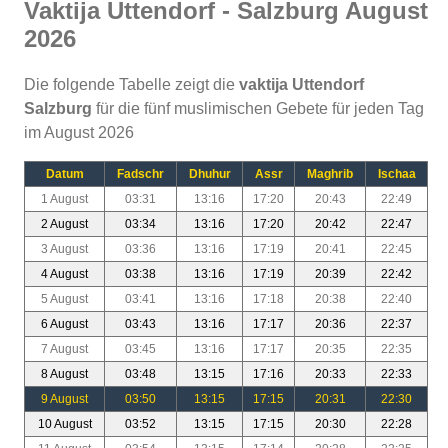
Vaktija Uttendorf - Salzburg August
2026
Die folgende Tabelle zeigt die
vaktija Uttendorf
Salzburg
für die fünf muslimischen Gebete für jeden Tag
im August 2026
Datum
Fadschr
Dhuhur
Assr
Maghrib
Ischaa
1 August
03:31
13:16
17:20
20:43
22:49
2 August
03:34
13:16
17:20
20:42
22:47
3 August
03:36
13:16
17:19
20:41
22:45
4 August
03:38
13:16
17:19
20:39
22:42
5 August
03:41
13:16
17:18
20:38
22:40
6 August
03:43
13:16
17:17
20:36
22:37
7 August
03:45
13:16
17:17
20:35
22:35
8 August
03:48
13:15
17:16
20:33
22:33
9 August
03:50
13:15
17:15
20:31
22:30
10 August
03:52
13:15
17:15
20:30
22:28