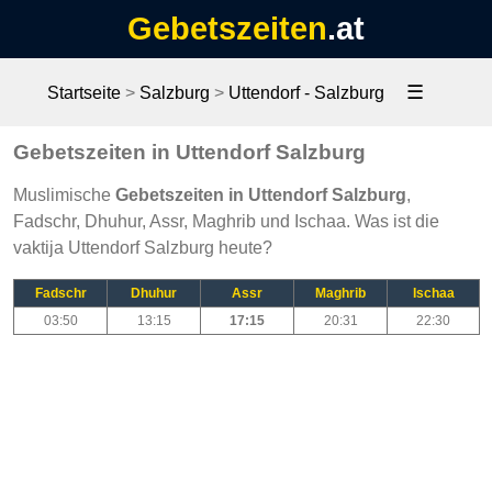
Gebetszeiten
.at
☰
Startseite
>
Salzburg
>
Uttendorf - Salzburg
Gebetszeiten in Uttendorf Salzburg
Muslimische
Gebetszeiten in Uttendorf Salzburg
,
Fadschr, Dhuhur, Assr, Maghrib und Ischaa. Was ist die
vaktija Uttendorf Salzburg heute?
Fadschr
Dhuhur
Assr
Maghrib
Ischaa
03:50
13:15
17:15
20:31
22:30