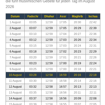
die fünf muslimischen Gebete für jeden Tag im August
2026
Datum
Fadschr
Dhuhur
Assr
Maghrib
Ischaa
1 August
03:05
12:59
17:05
20:30
22:42
2 August
03:07
12:59
17:05
20:29
22:39
3 August
03:10
12:59
17:04
20:27
22:36
4 August
03:12
12:59
17:03
20:26
22:34
5 August
03:15
12:59
17:03
20:24
22:31
6 August
03:18
12:59
17:02
20:23
22:29
7 August
03:20
12:59
17:01
20:21
22:26
8 August
03:23
12:59
17:00
20:19
22:24
9 August
03:25
12:59
17:00
20:18
22:21
10 August
03:28
12:58
16:59
20:16
22:18
11 August
03:30
12:58
16:58
20:14
22:16
12 August
03:32
12:58
16:57
20:13
22:13
13 August
03:35
12:58
16:56
20:11
22:11
14 August
03:37
12:58
16:56
20:09
22:08
15 August
03:39
12:58
16:55
20:07
22:05