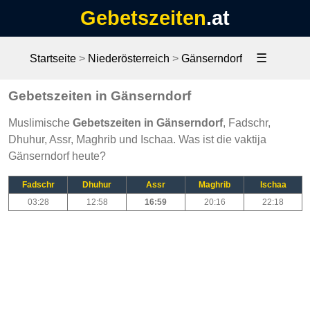
Gebetszeiten
.at
☰
Startseite
>
Niederösterreich
>
Gänserndorf
Gebetszeiten in Gänserndorf
Muslimische
Gebetszeiten in Gänserndorf
, Fadschr,
Dhuhur, Assr, Maghrib und Ischaa. Was ist die vaktija
Gänserndorf heute?
Fadschr
Dhuhur
Assr
Maghrib
Ischaa
03:28
12:58
16:59
20:16
22:18