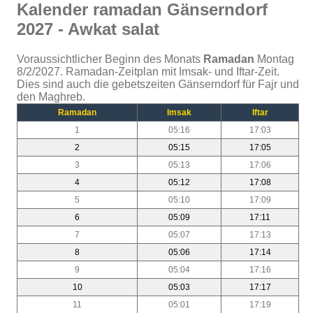
Kalender ramadan Gänserndorf
2027 - Awkat salat
Voraussichtlicher Beginn des Monats
Ramadan
Montag
8/2/2027. Ramadan-Zeitplan mit Imsak- und Iftar-Zeit.
Dies sind auch die gebetszeiten Gänserndorf für Fajr und
den Maghreb.
Ramadan
Imsak
Iftar
1
05:16
17:03
2
05:15
17:05
3
05:13
17:06
4
05:12
17:08
5
05:10
17:09
6
05:09
17:11
7
05:07
17:13
8
05:06
17:14
9
05:04
17:16
10
05:03
17:17
11
05:01
17:19