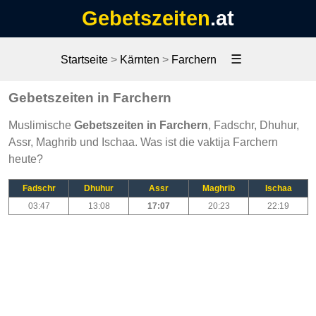
Gebetszeiten
.at
☰
Startseite
>
Kärnten
>
Farchern
Gebetszeiten in Farchern
Muslimische
Gebetszeiten in Farchern
, Fadschr, Dhuhur,
Assr, Maghrib und Ischaa. Was ist die vaktija Farchern
heute?
Fadschr
Dhuhur
Assr
Maghrib
Ischaa
03:47
13:08
17:07
20:23
22:19