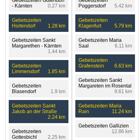
Gebetszeiten Gutendorf
Gebetszeiten
- Kärnten
0.27 km
Poggersdorf
5.42 km
Gebetszeiten
Gebetszeiten
Hortendorf
1.28 km
Klagenfurt
5.79 km
Gebetszeiten Sankt
Gebetszeiten Maria
Margarethen - Kärnten
Saal
6.11 km
1.44 km
Gebetszeiten
Gebetszeiten
Grafenstein
6.63 km
Limmersdorf
1.85 km
Gebetszeiten Sankt
Gebetszeiten
Margareten im Rosental
Blasendorf
1.9 km
9.61 km
Gebetszeiten Sankt
Gebetszeiten Maria
Jakob an der Straße
Rain
11.24 km
2.24 km
Gebetszeiten Gallizien
Gebetszeiten
12.86 km
Gottesbichl
2.25 km