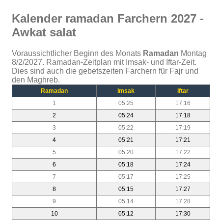
Kalender ramadan Farchern 2027 -
Awkat salat
Voraussichtlicher Beginn des Monats
Ramadan
Montag
8/2/2027. Ramadan-Zeitplan mit Imsak- und Iftar-Zeit.
Dies sind auch die gebetszeiten Farchern für Fajr und
den Maghreb.
Ramadan
Imsak
Iftar
1
05:25
17:16
2
05:24
17:18
3
05:22
17:19
4
05:21
17:21
5
05:20
17:22
6
05:18
17:24
7
05:17
17:25
8
05:15
17:27
9
05:14
17:28
10
05:12
17:30