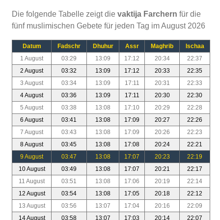
Die folgende Tabelle zeigt die
vaktija Farchern
für die
fünf muslimischen Gebete für jeden Tag im August 2026
Datum
Fadschr
Dhuhur
Assr
Maghrib
Ischaa
1 August
03:29
13:09
17:12
20:34
22:37
2 August
03:32
13:09
17:12
20:33
22:35
3 August
03:34
13:09
17:11
20:31
22:33
4 August
03:36
13:09
17:11
20:30
22:30
5 August
03:38
13:08
17:10
20:29
22:28
6 August
03:41
13:08
17:09
20:27
22:26
7 August
03:43
13:08
17:09
20:26
22:23
8 August
03:45
13:08
17:08
20:24
22:21
9 August
03:47
13:08
17:07
20:23
22:19
10 August
03:49
13:08
17:07
20:21
22:17
11 August
03:51
13:08
17:06
20:19
22:14
12 August
03:54
13:08
17:05
20:18
22:12
13 August
03:56
13:07
17:04
20:16
22:09
14 August
03:58
13:07
17:03
20:14
22:07