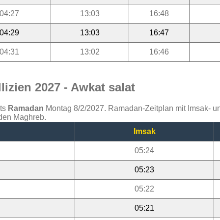
04:27
13:03
16:48
04:29
13:03
16:47
04:31
13:02
16:46
izien 2027 - Awkat salat
ats
Ramadan
Montag 8/2/2027. Ramadan-Zeitplan mit Imsak- und 
d den Maghreb.
Imsak
05:24
05:23
05:22
05:21