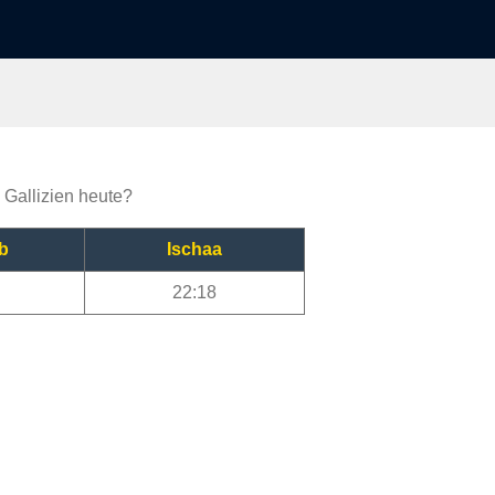
a Gallizien heute?
b
Ischaa
22:18