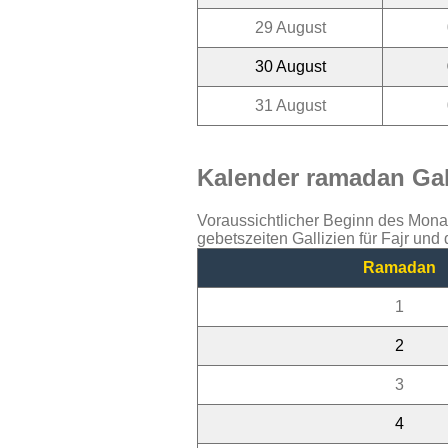
29 August
30 August
31 August
Kalender ramadan Gall
Voraussichtlicher Beginn des Mon
gebetszeiten Gallizien für Fajr un
Ramadan
1
2
3
4