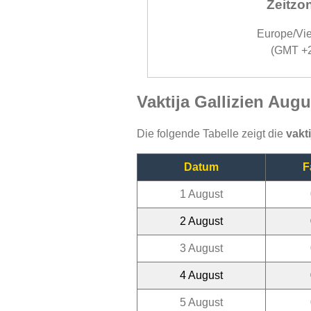
Zeitzo
Europe/Vi
(GMT +
Vaktija Gallizien Aug
Die folgende Tabelle zeigt die
vakti
Datum
F
1 August
2 August
3 August
4 August
5 August