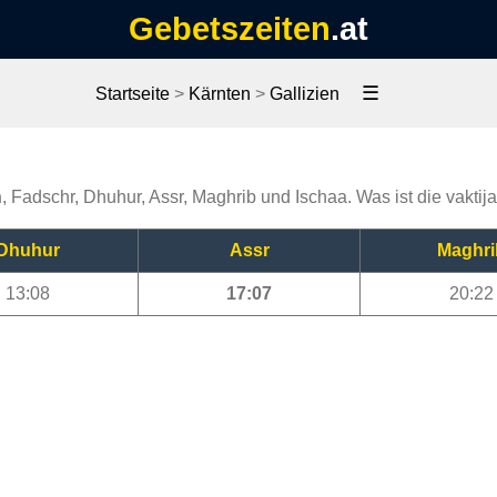
Gebetszeiten
.at
☰
Startseite
>
Kärnten
>
Gallizien
n
, Fadschr, Dhuhur, Assr, Maghrib und Ischaa. Was ist die vaktij
Dhuhur
Assr
Maghri
13:08
17:07
20:22