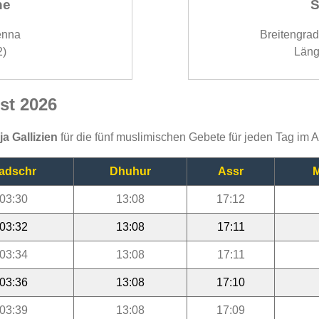
ne
S
enna
Breitengra
2)
Läng
ust 2026
ja Gallizien
für die fünf muslimischen Gebete für jeden Tag im 
adschr
Dhuhur
Assr
M
03:30
13:08
17:12
03:32
13:08
17:11
03:34
13:08
17:11
03:36
13:08
17:10
03:39
13:08
17:09