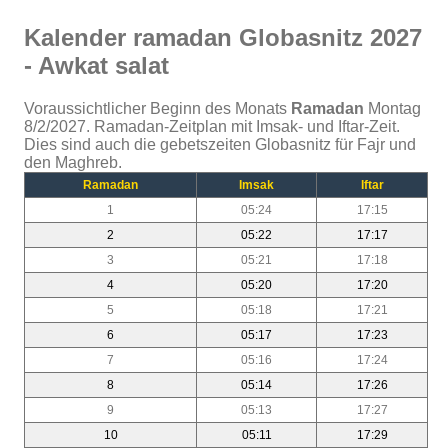
Kalender ramadan Globasnitz 2027
- Awkat salat
Voraussichtlicher Beginn des Monats
Ramadan
Montag
8/2/2027. Ramadan-Zeitplan mit Imsak- und Iftar-Zeit.
Dies sind auch die gebetszeiten Globasnitz für Fajr und
den Maghreb.
Ramadan
Imsak
Iftar
1
05:24
17:15
2
05:22
17:17
3
05:21
17:18
4
05:20
17:20
5
05:18
17:21
6
05:17
17:23
7
05:16
17:24
8
05:14
17:26
9
05:13
17:27
10
05:11
17:29