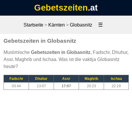
Gebetszeiten
.at
☰
Startseite
>
Kärnten
>
Globasnitz
Gebetszeiten in Globasnitz
Muslimische
Gebetszeiten in Globasnitz
, Fadschr, Dhuhur,
Assr, Maghrib und Ischaa. Was ist die vaktija Globasnitz
heute?
Fadschr
Dhuhur
Assr
Maghrib
Ischaa
03:44
13:07
17:07
20:23
22:19