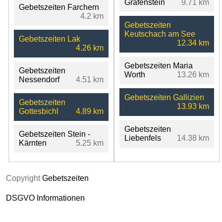
Grafenstein
9.71 km
Gebetszeiten Farchern
4.2 km
Gebetszeiten
Keutschach am See
Gebetszeiten Lak
12.34 km
4.26 km
Gebetszeiten Maria
Gebetszeiten
Worth
13.26 km
Nessendorf
4.51 km
Gebetszeiten Gallizien
Gebetszeiten
13.93 km
Gottesbichl
4.89 km
Gebetszeiten
Gebetszeiten Stein -
Liebenfels
14.38 km
Kärnten
5.25 km
Copyright
Gebetszeiten
DSGVO Informationen