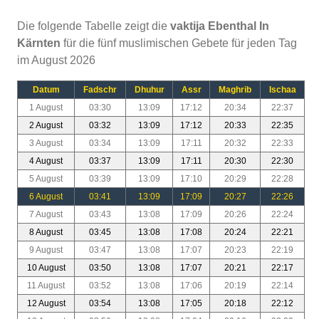
Die folgende Tabelle zeigt die
vaktija Ebenthal In
Kärnten
für die fünf muslimischen Gebete für jeden Tag
im August 2026
Datum
Fadschr
Dhuhur
Assr
Maghrib
Ischaa
1 August
03:30
13:09
17:12
20:34
22:37
2 August
03:32
13:09
17:12
20:33
22:35
3 August
03:34
13:09
17:11
20:32
22:33
4 August
03:37
13:09
17:11
20:30
22:30
5 August
03:39
13:09
17:10
20:29
22:28
6 August
03:41
13:09
17:09
20:27
22:26
7 August
03:43
13:08
17:09
20:26
22:24
8 August
03:45
13:08
17:08
20:24
22:21
9 August
03:47
13:08
17:07
20:23
22:19
10 August
03:50
13:08
17:07
20:21
22:17
11 August
03:52
13:08
17:06
20:19
22:14
12 August
03:54
13:08
17:05
20:18
22:12