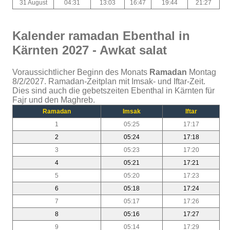
31 August
04:31
13:03
16:47
19:44
21:27
Kalender ramadan Ebenthal in
Kärnten 2027 - Awkat salat
Voraussichtlicher Beginn des Monats
Ramadan
Montag
8/2/2027. Ramadan-Zeitplan mit Imsak- und Iftar-Zeit.
Dies sind auch die gebetszeiten Ebenthal in Kärnten für
Fajr und den Maghreb.
Ramadan
Imsak
Iftar
1
05:25
17:17
2
05:24
17:18
3
05:23
17:20
4
05:21
17:21
5
05:20
17:23
6
05:18
17:24
7
05:17
17:26
8
05:16
17:27
9
05:14
17:29