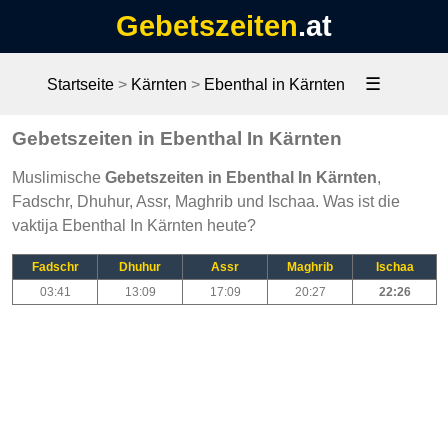
Gebetszeiten
.at
☰
Startseite
>
Kärnten
>
Ebenthal in Kärnten
Gebetszeiten in Ebenthal In Kärnten
Muslimische
Gebetszeiten in Ebenthal In Kärnten
,
Fadschr, Dhuhur, Assr, Maghrib und Ischaa. Was ist die
vaktija Ebenthal In Kärnten heute?
Fadschr
Dhuhur
Assr
Maghrib
Ischaa
03:41
13:09
17:09
20:27
22:26