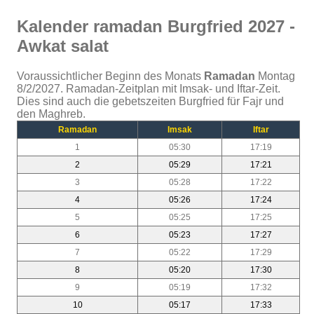
Kalender ramadan Burgfried 2027 -
Awkat salat
Voraussichtlicher Beginn des Monats
Ramadan
Montag
8/2/2027. Ramadan-Zeitplan mit Imsak- und Iftar-Zeit.
Dies sind auch die gebetszeiten Burgfried für Fajr und
den Maghreb.
Ramadan
Imsak
Iftar
1
05:30
17:19
2
05:29
17:21
3
05:28
17:22
4
05:26
17:24
5
05:25
17:25
6
05:23
17:27
7
05:22
17:29
8
05:20
17:30
9
05:19
17:32
10
05:17
17:33