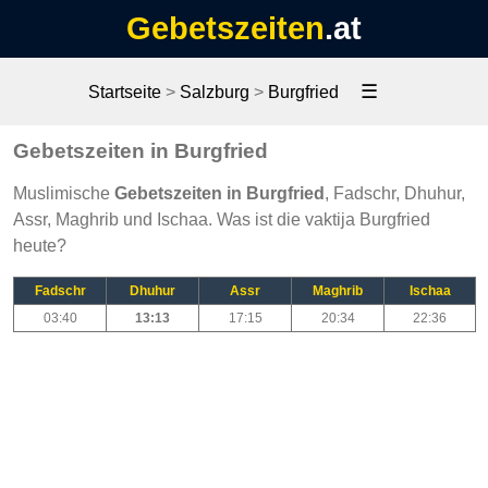
Gebetszeiten
.at
☰
Startseite
>
Salzburg
>
Burgfried
Gebetszeiten in Burgfried
Muslimische
Gebetszeiten in Burgfried
, Fadschr, Dhuhur,
Assr, Maghrib und Ischaa. Was ist die vaktija Burgfried
heute?
Fadschr
Dhuhur
Assr
Maghrib
Ischaa
03:40
13:13
17:15
20:34
22:36