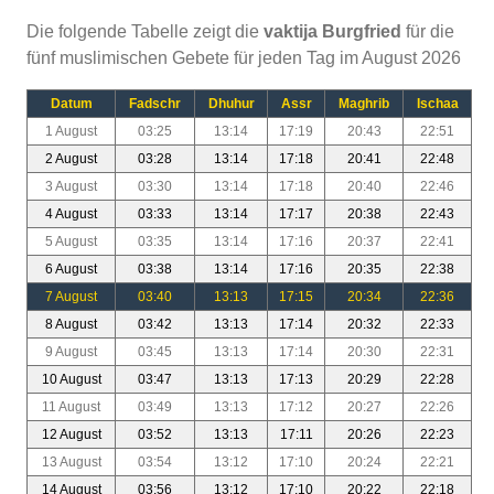
Die folgende Tabelle zeigt die
vaktija Burgfried
für die
fünf muslimischen Gebete für jeden Tag im August 2026
Datum
Fadschr
Dhuhur
Assr
Maghrib
Ischaa
1 August
03:25
13:14
17:19
20:43
22:51
2 August
03:28
13:14
17:18
20:41
22:48
3 August
03:30
13:14
17:18
20:40
22:46
4 August
03:33
13:14
17:17
20:38
22:43
5 August
03:35
13:14
17:16
20:37
22:41
6 August
03:38
13:14
17:16
20:35
22:38
7 August
03:40
13:13
17:15
20:34
22:36
8 August
03:42
13:13
17:14
20:32
22:33
9 August
03:45
13:13
17:14
20:30
22:31
10 August
03:47
13:13
17:13
20:29
22:28
11 August
03:49
13:13
17:12
20:27
22:26
12 August
03:52
13:13
17:11
20:26
22:23
13 August
03:54
13:12
17:10
20:24
22:21
14 August
03:56
13:12
17:10
20:22
22:18