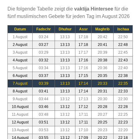
Die folgende Tabelle zeigt die
vaktija Hintersee
für die
fünf muslimischen Gebete für jeden Tag im August 2026
Datum
Fadschr
Dhuhur
Assr
Maghrib
Ischaa
1 August
03:24
13:13
17:18
20:42
22:50
2 August
03:27
13:13
17:18
20:41
22:48
3 August
03:29
13:13
17:17
20:39
22:45
4 August
03:32
13:13
17:16
20:38
22:43
5 August
03:34
13:13
17:16
20:36
22:40
6 August
03:37
13:13
17:15
20:35
22:38
7 August
03:39
13:13
17:14
20:33
22:35
8 August
03:41
13:13
17:14
20:31
22:33
9 August
03:44
13:12
17:13
20:30
22:30
10 August
03:46
13:12
17:12
20:28
22:28
11 August
03:48
13:12
17:11
20:27
22:25
12 August
03:51
13:12
17:11
20:25
22:23
13 August
03:53
13:12
17:10
20:23
22:20
14 August
03:55
13:12
17:09
20:22
22:18