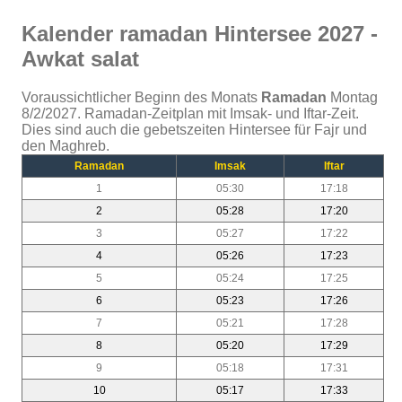
Kalender ramadan Hintersee 2027 -
Awkat salat
Voraussichtlicher Beginn des Monats
Ramadan
Montag
8/2/2027. Ramadan-Zeitplan mit Imsak- und Iftar-Zeit.
Dies sind auch die gebetszeiten Hintersee für Fajr und
den Maghreb.
Ramadan
Imsak
Iftar
1
05:30
17:18
2
05:28
17:20
3
05:27
17:22
4
05:26
17:23
5
05:24
17:25
6
05:23
17:26
7
05:21
17:28
8
05:20
17:29
9
05:18
17:31
10
05:17
17:33