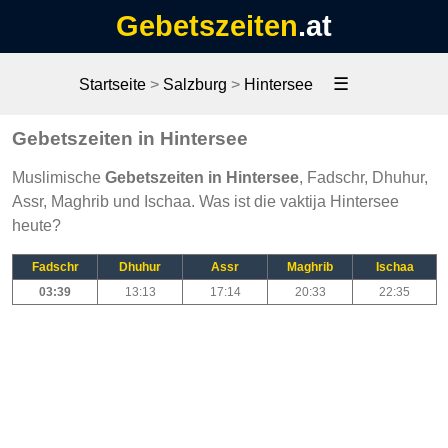
Gebetszeiten
.at
☰
Startseite
>
Salzburg
>
Hintersee
Gebetszeiten in Hintersee
Muslimische
Gebetszeiten in Hintersee
, Fadschr, Dhuhur,
Assr, Maghrib und Ischaa. Was ist die vaktija Hintersee
heute?
Fadschr
Dhuhur
Assr
Maghrib
Ischaa
03:39
13:13
17:14
20:33
22:35