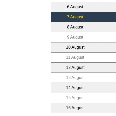
6 August
7 August
8 August
9 August
10 August
11 August
12 August
13 August
14 August
15 August
16 August