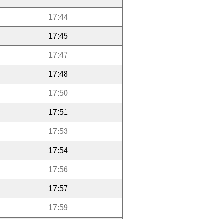
17:44
17:45
17:47
17:48
17:50
17:51
17:53
17:54
17:56
17:57
17:59