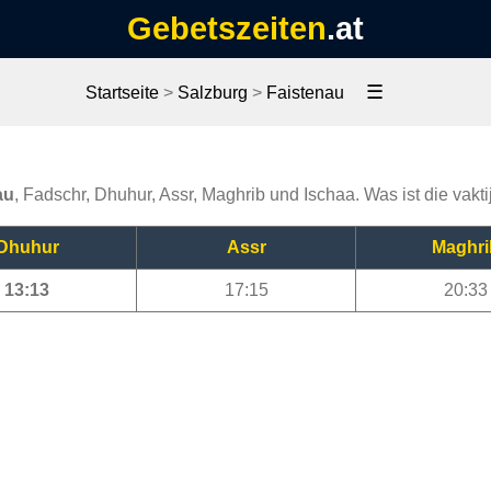
Gebetszeiten
.at
☰
Startseite
>
Salzburg
>
Faistenau
au
, Fadschr, Dhuhur, Assr, Maghrib und Ischaa. Was ist die vakt
Dhuhur
Assr
Maghri
13:13
17:15
20:33