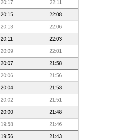
20:17
22:11
20:15
22:08
20:13
22:06
20:11
22:03
20:09
22:01
20:07
21:58
20:06
21:56
20:04
21:53
20:02
21:51
20:00
21:48
19:58
21:46
19:56
21:43