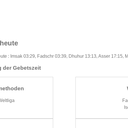
 heute
eute : Imsak 03:29, Fadschr 03:39, Dhuhur 13:13, Asser 17:15, 
 der Gebetszeit
methoden
eltliga
Fa
Is