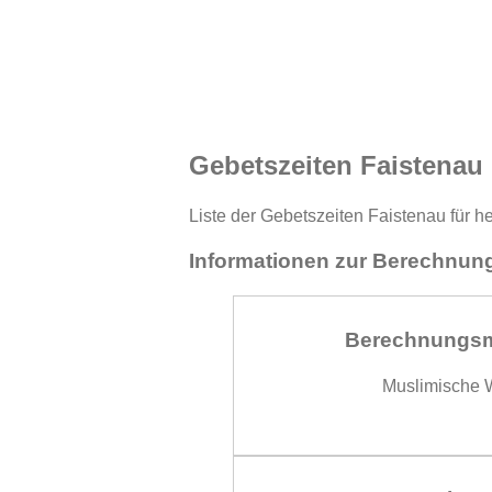
Gebetszeiten Faistenau
Liste der Gebetszeiten Faistenau für h
Informationen zur Berechnung
Berechnungs
Muslimische W