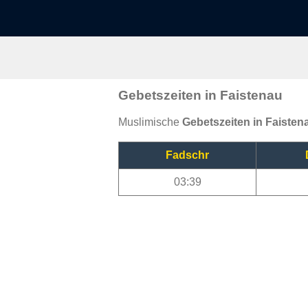
Gebetszeiten in Faistenau
Muslimische
Gebetszeiten in Faisten
Fadschr
03:39