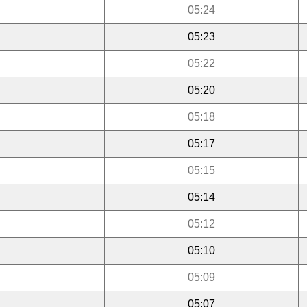
05:24
05:23
05:22
05:20
05:18
05:17
05:15
05:14
05:12
05:10
05:09
05:07