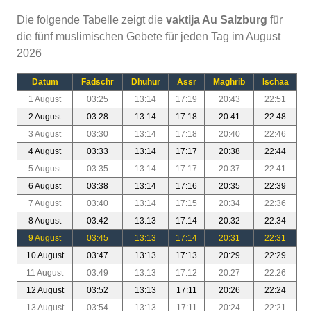
Die folgende Tabelle zeigt die
vaktija Au Salzburg
für
die fünf muslimischen Gebete für jeden Tag im August
2026
Datum
Fadschr
Dhuhur
Assr
Maghrib
Ischaa
1 August
03:25
13:14
17:19
20:43
22:51
2 August
03:28
13:14
17:18
20:41
22:48
3 August
03:30
13:14
17:18
20:40
22:46
4 August
03:33
13:14
17:17
20:38
22:44
5 August
03:35
13:14
17:17
20:37
22:41
6 August
03:38
13:14
17:16
20:35
22:39
7 August
03:40
13:14
17:15
20:34
22:36
8 August
03:42
13:13
17:14
20:32
22:34
9 August
03:45
13:13
17:14
20:31
22:31
10 August
03:47
13:13
17:13
20:29
22:29
11 August
03:49
13:13
17:12
20:27
22:26
12 August
03:52
13:13
17:11
20:26
22:24
13 August
03:54
13:13
17:11
20:24
22:21