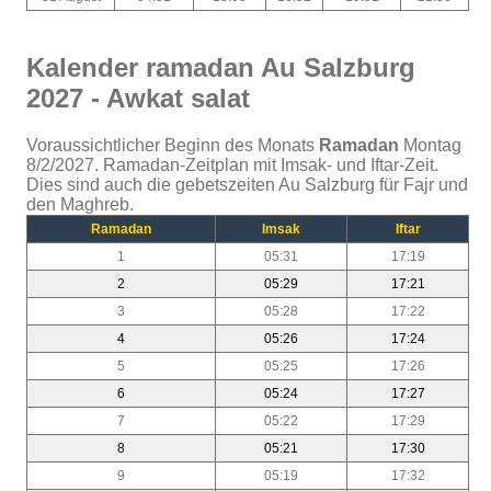
Kalender ramadan Au Salzburg
2027 - Awkat salat
Voraussichtlicher Beginn des Monats
Ramadan
Montag
8/2/2027. Ramadan-Zeitplan mit Imsak- und Iftar-Zeit.
Dies sind auch die gebetszeiten Au Salzburg für Fajr und
den Maghreb.
Ramadan
Imsak
Iftar
1
05:31
17:19
2
05:29
17:21
3
05:28
17:22
4
05:26
17:24
5
05:25
17:26
6
05:24
17:27
7
05:22
17:29
8
05:21
17:30
9
05:19
17:32