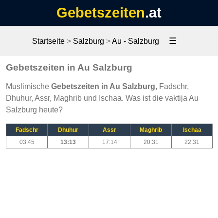
Gebetszeiten
.at
☰
Startseite
>
Salzburg
>
Au - Salzburg
Gebetszeiten in Au Salzburg
Muslimische
Gebetszeiten in Au Salzburg
, Fadschr,
Dhuhur, Assr, Maghrib und Ischaa. Was ist die vaktija Au
Salzburg heute?
Fadschr
Dhuhur
Assr
Maghrib
Ischaa
03:45
13:13
17:14
20:31
22:31