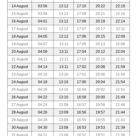
14 August
03:56
13:12
17:10
20:22
22:19
15 August
03:58
13:12
17:09
20:21
22:16
16 August
04:01
13:12
17:08
20:19
22:14
17 August
04:03
13:12
17:07
20:17
22:11
18 August
04:05
13:12
17:06
20:15
22:09
19 August
04:07
13:11
17:05
20:13
22:06
20 August
04:09
13:11
17:04
20:12
22:04
21 August
04:11
13:11
17:03
20:10
22:01
22 August
04:14
13:11
17:02
20:08
21:59
23 August
04:16
13:10
17:01
20:06
21:56
24 August
04:18
13:10
17:00
20:04
21:54
25 August
04:20
13:10
16:59
20:02
21:51
26 August
04:22
13:10
16:58
20:00
21:49
27 August
04:24
13:09
16:57
19:58
21:46
28 August
04:26
13:09
16:56
19:57
21:44
29 August
04:28
13:09
16:55
19:55
21:41
30 August
04:30
13:08
16:53
19:53
21:39
31 August
04:31
13:08
16:52
19:51
21:36