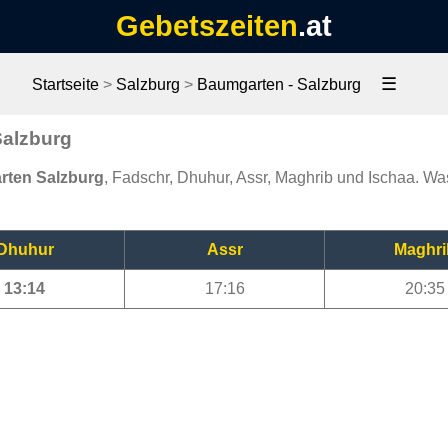
Gebetszeiten
.at
☰
Startseite
>
Salzburg
>
Baumgarten - Salzburg
Salzburg
rten Salzburg
, Fadschr, Dhuhur, Assr, Maghrib und Ischaa. Wa
Dhuhur
Assr
Maghri
13:14
17:16
20:35