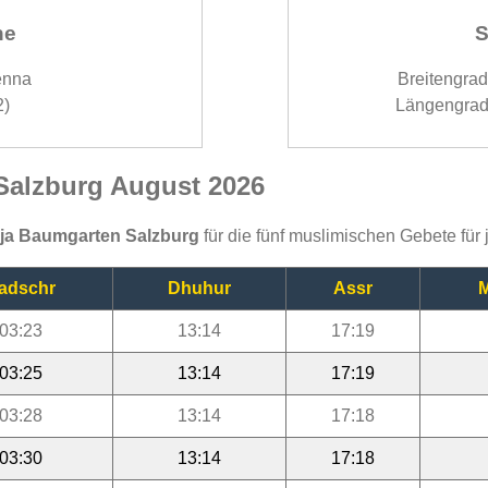
ne
S
enna
Breitengra
2)
Längengrad
 Salzburg August 2026
ija Baumgarten Salzburg
für die fünf muslimischen Gebete für
adschr
Dhuhur
Assr
M
03:23
13:14
17:19
03:25
13:14
17:19
03:28
13:14
17:18
03:30
13:14
17:18