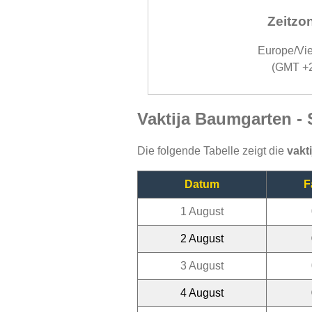
Zeitzo
Europe/Vi
(GMT +
Vaktija Baumgarten -
Die folgende Tabelle zeigt die
vakt
Datum
F
1 August
2 August
3 August
4 August