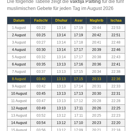
Die folgende Tabelle zeigt die
vaktija Palting
für die fünf
muslimischen Gebete für jeden Tag im August 2026
Datum
Fadschr
Dhuhur
Assr
Maghrib
Ischaa
1 August
03:22
13:14
17:19
20:44
22:53
2 August
03:25
13:14
17:19
20:42
22:51
3 August
03:27
13:14
17:18
20:41
22:48
4 August
03:30
13:14
17:17
20:39
22:46
5 August
03:32
13:14
17:17
20:38
22:43
6 August
03:35
13:13
17:16
20:36
22:41
7 August
03:37
13:13
17:15
20:34
22:38
8 August
03:40
13:13
17:15
20:33
22:36
9 August
03:42
13:13
17:14
20:31
22:33
10 August
03:45
13:13
17:13
20:30
22:31
11 August
03:47
13:13
17:12
20:28
22:28
12 August
03:49
13:13
17:11
20:26
22:25
13 August
03:52
13:12
17:11
20:25
22:23
14 August
03:54
13:12
17:10
20:23
22:20
15 August
03:56
13:12
17:09
20:21
22:18