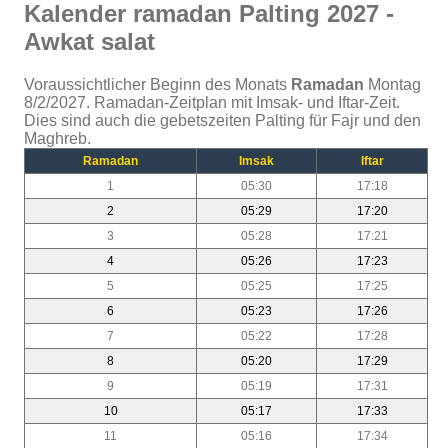
Kalender ramadan Palting 2027 -
Awkat salat
Voraussichtlicher Beginn des Monats
Ramadan
Montag
8/2/2027. Ramadan-Zeitplan mit Imsak- und Iftar-Zeit.
Dies sind auch die gebetszeiten Palting für Fajr und den
Maghreb.
Ramadan
Imsak
Iftar
1
05:30
17:18
2
05:29
17:20
3
05:28
17:21
4
05:26
17:23
5
05:25
17:25
6
05:23
17:26
7
05:22
17:28
8
05:20
17:29
9
05:19
17:31
10
05:17
17:33
11
05:16
17:34