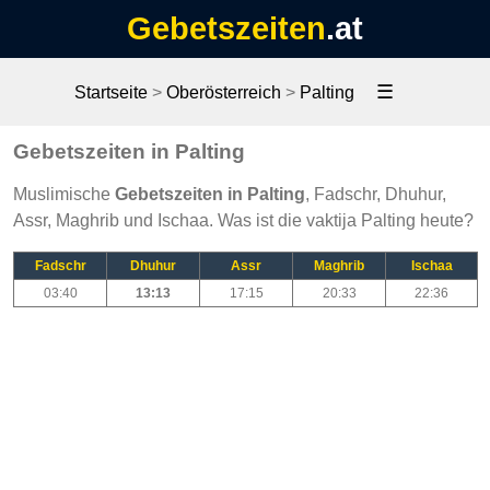
Gebetszeiten
.at
☰
Startseite
>
Oberösterreich
>
Palting
Gebetszeiten in Palting
Muslimische
Gebetszeiten in Palting
, Fadschr, Dhuhur,
Assr, Maghrib und Ischaa. Was ist die vaktija Palting heute?
Fadschr
Dhuhur
Assr
Maghrib
Ischaa
03:40
13:13
17:15
20:33
22:36