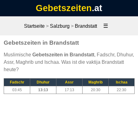
Gebetszeiten
.at
☰
Startseite
>
Salzburg
>
Brandstatt
Gebetszeiten in Brandstatt
Muslimische
Gebetszeiten in Brandstatt
, Fadschr, Dhuhur,
Assr, Maghrib und Ischaa. Was ist die vaktija Brandstatt
heute?
Fadschr
Dhuhur
Assr
Maghrib
Ischaa
03:45
13:13
17:13
20:30
22:30