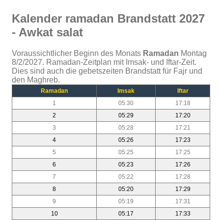
Kalender ramadan Brandstatt 2027
- Awkat salat
Voraussichtlicher Beginn des Monats
Ramadan
Montag
8/2/2027. Ramadan-Zeitplan mit Imsak- und Iftar-Zeit.
Dies sind auch die gebetszeiten Brandstatt für Fajr und
den Maghreb.
Ramadan
Imsak
Iftar
1
05:30
17:18
2
05:29
17:20
3
05:28
17:21
4
05:26
17:23
5
05:25
17:25
6
05:23
17:26
7
05:22
17:28
8
05:20
17:29
9
05:19
17:31
10
05:17
17:33