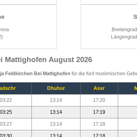
ne
S
enna
Breitengra
2)
Längengrad
ei Mattighofen August 2026
ija Feldkirchen Bei Mattighofen
für die fünf muslimischen Geb
adschr
Dhuhur
Assr
M
03:22
13:14
17:20
03:25
13:14
17:19
03:27
13:14
17:18
03:30
13:14
17:18