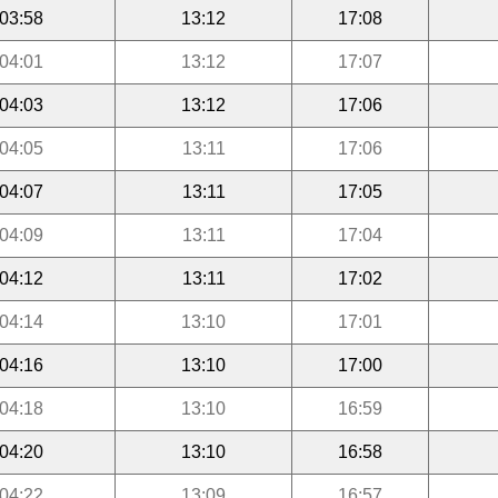
03:58
13:12
17:08
04:01
13:12
17:07
04:03
13:12
17:06
04:05
13:11
17:06
04:07
13:11
17:05
04:09
13:11
17:04
04:12
13:11
17:02
04:14
13:10
17:01
04:16
13:10
17:00
04:18
13:10
16:59
04:20
13:10
16:58
04:22
13:09
16:57