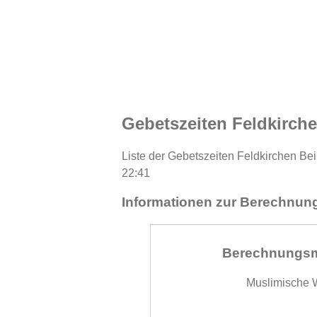
Gebetszeiten Feldkirche
Liste der Gebetszeiten Feldkirchen Bei
22:41
Informationen zur Berechnung
Berechnungs
Muslimische W