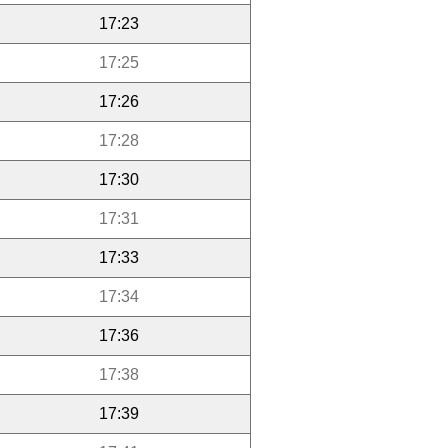
17:23
17:25
17:26
17:28
17:30
17:31
17:33
17:34
17:36
17:38
17:39