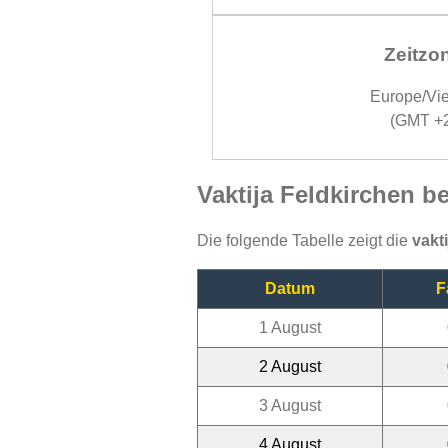
Zeitzo
Europe/Vi
(GMT +
Vaktija Feldkirchen b
Die folgende Tabelle zeigt die
vakt
Datum
F
1 August
2 August
3 August
4 August