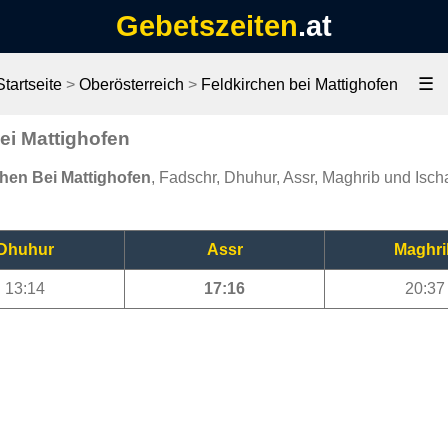
Gebetszeiten
.at
☰
Startseite
>
Oberösterreich
>
Feldkirchen bei Mattighofen
ei Mattighofen
chen Bei Mattighofen
, Fadschr, Dhuhur, Assr, Maghrib und Ischa
Dhuhur
Assr
Maghri
13:14
17:16
20:37