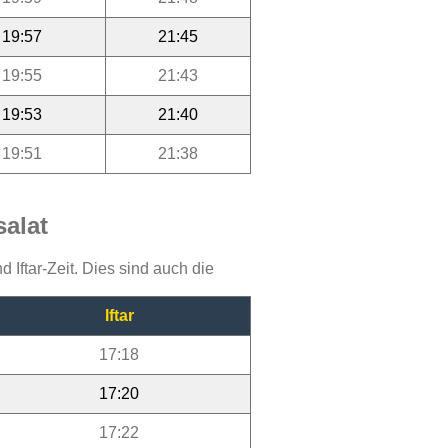
19:57
21:45
19:55
21:43
19:53
21:40
19:51
21:38
salat
Iftar-Zeit. Dies sind auch die
Iftar
17:18
17:20
17:22