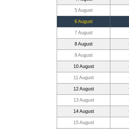
5 August
6 August
7 August
8 August
9 August
10 August
11 August
12 August
13 August
14 August
15 August