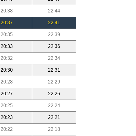
20:38
22:44
20:37
22:41
20:35
22:39
20:33
22:36
20:32
22:34
20:30
22:31
20:28
22:29
20:27
22:26
20:25
22:24
20:23
22:21
20:22
22:18