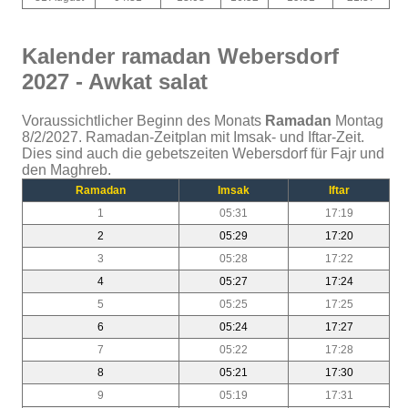
Kalender ramadan Webersdorf
2027 - Awkat salat
Voraussichtlicher Beginn des Monats
Ramadan
Montag
8/2/2027. Ramadan-Zeitplan mit Imsak- und Iftar-Zeit.
Dies sind auch die gebetszeiten Webersdorf für Fajr und
den Maghreb.
Ramadan
Imsak
Iftar
1
05:31
17:19
2
05:29
17:20
3
05:28
17:22
4
05:27
17:24
5
05:25
17:25
6
05:24
17:27
7
05:22
17:28
8
05:21
17:30
9
05:19
17:31