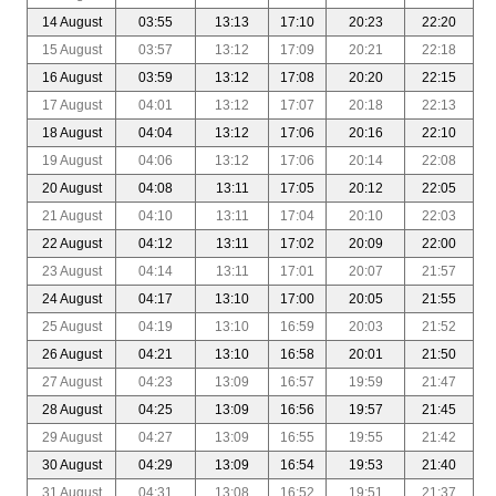
14 August
03:55
13:13
17:10
20:23
22:20
15 August
03:57
13:12
17:09
20:21
22:18
16 August
03:59
13:12
17:08
20:20
22:15
17 August
04:01
13:12
17:07
20:18
22:13
18 August
04:04
13:12
17:06
20:16
22:10
19 August
04:06
13:12
17:06
20:14
22:08
20 August
04:08
13:11
17:05
20:12
22:05
21 August
04:10
13:11
17:04
20:10
22:03
22 August
04:12
13:11
17:02
20:09
22:00
23 August
04:14
13:11
17:01
20:07
21:57
24 August
04:17
13:10
17:00
20:05
21:55
25 August
04:19
13:10
16:59
20:03
21:52
26 August
04:21
13:10
16:58
20:01
21:50
27 August
04:23
13:09
16:57
19:59
21:47
28 August
04:25
13:09
16:56
19:57
21:45
29 August
04:27
13:09
16:55
19:55
21:42
30 August
04:29
13:09
16:54
19:53
21:40
31 August
04:31
13:08
16:52
19:51
21:37