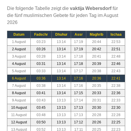
Die folgende Tabelle zeigt die
vaktija Webersdorf
für
die fünf muslimischen Gebete für jeden Tag im August
2026
Datum
Fadschr
Dhuhur
Assr
Maghrib
Ischaa
1 August
03:23
13:14
17:19
20:44
22:53
2 August
03:26
13:14
17:19
20:42
22:51
3 August
03:28
13:14
17:18
20:41
22:48
4 August
03:31
13:14
17:18
20:39
22:46
5 August
03:33
13:14
17:17
20:38
22:43
6 August
03:36
13:14
17:16
20:36
22:41
7 August
03:38
13:14
17:16
20:35
22:38
8 August
03:41
13:14
17:15
20:33
22:36
9 August
03:43
13:13
17:14
20:31
22:33
10 August
03:45
13:13
17:13
20:30
22:30
11 August
03:48
13:13
17:13
20:28
22:28
12 August
03:50
13:13
17:12
20:26
22:25
13 August
03:52
13:13
17:11
20:25
22:23