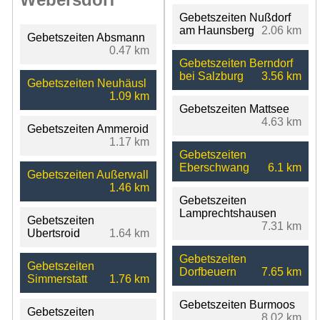
Gebetszeiten Nußdorf
am Haunsberg
2.06 km
Gebetszeiten Absmann
0.47 km
Gebetszeiten Berndorf
bei Salzburg
3.56 km
Gebetszeiten Neuhäusl
1.09 km
Gebetszeiten Mattsee
4.63 km
Gebetszeiten Ammeroid
1.17 km
Gebetszeiten
Eberschwang
6.1 km
Gebetszeiten Außerwall
1.46 km
Gebetszeiten
Lamprechtshausen
Gebetszeiten
7.31 km
Ubertsroid
1.64 km
Gebetszeiten
Gebetszeiten
Dorfbeuern
7.65 km
Simmerstatt
1.76 km
Gebetszeiten Burmoos
Gebetszeiten
8.02 km