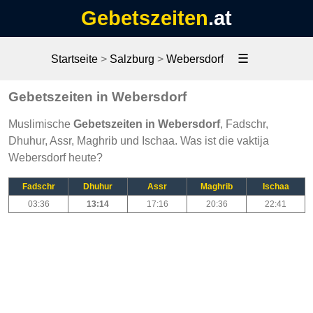
Gebetszeiten
.at
☰
Startseite
>
Salzburg
>
Webersdorf
Gebetszeiten in Webersdorf
Muslimische
Gebetszeiten in Webersdorf
, Fadschr,
Dhuhur, Assr, Maghrib und Ischaa. Was ist die vaktija
Webersdorf heute?
Fadschr
Dhuhur
Assr
Maghrib
Ischaa
03:36
13:14
17:16
20:36
22:41