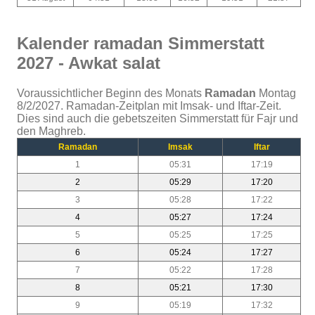
Kalender ramadan Simmerstatt
2027 - Awkat salat
Voraussichtlicher Beginn des Monats
Ramadan
Montag
8/2/2027. Ramadan-Zeitplan mit Imsak- und Iftar-Zeit.
Dies sind auch die gebetszeiten Simmerstatt für Fajr und
den Maghreb.
Ramadan
Imsak
Iftar
1
05:31
17:19
2
05:29
17:20
3
05:28
17:22
4
05:27
17:24
5
05:25
17:25
6
05:24
17:27
7
05:22
17:28
8
05:21
17:30
9
05:19
17:32