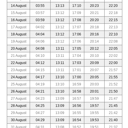
14 August
03:55
13:13
17:10
20:23
22:20
15 August
03:57
13:12
17:09
20:21
22:18
16 August
03:59
13:12
17:08
20:20
22:15
17 August
04:02
13:12
17:07
20:18
22:13
18 August
04:04
13:12
17:06
20:16
22:10
19 August
04:06
13:12
17:06
20:14
22:08
20 August
04:08
13:11
17:05
20:12
22:05
21 August
04:10
13:11
17:04
20:10
22:02
22 August
04:12
13:11
17:03
20:09
22:00
23 August
04:15
13:11
17:01
20:07
21:57
24 August
04:17
13:10
17:00
20:05
21:55
25 August
04:19
13:10
16:59
20:03
21:52
26 August
04:21
13:10
16:58
20:01
21:50
27 August
04:23
13:09
16:57
19:59
21:47
28 August
04:25
13:09
16:56
19:57
21:45
29 August
04:27
13:09
16:55
19:55
21:42
30 August
04:29
13:09
16:54
19:53
21:40
31 August
04:31
13:08
16:52
19:51
21:37