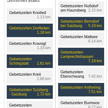
Gebetszeiten Nußdorf
am Haunsberg
2.15 km
Gebetszeiten Knolled
1.13 km
Gebetszeiten Berndorf
bei Salzburg
5.19 km
Gebetszeiten Dorfleiten
1.18 km
Gebetszeiten Mattsee
6.14 km
Gebetszeiten Kravogl
1.33 km
Gebetszeiten
Lamprechtshausen
Gebetszeiten
7.19 km
Schörgstatt
1.61 km
Gebetszeiten
Gebetszeiten Kreit
Eberschwang
7.42 km
1.68 km
Gebetszeiten Anthering
Gebetszeiten Sulzberg
7.51 km
- Salzburg
1.72 km
Gebetszeiten Burmoos
Gebetszeiten
8.27 km