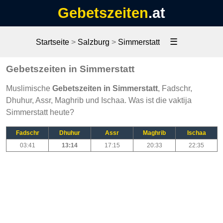
Gebetszeiten
.at
☰
Startseite
>
Salzburg
>
Simmerstatt
Gebetszeiten in Simmerstatt
Muslimische
Gebetszeiten in Simmerstatt
, Fadschr,
Dhuhur, Assr, Maghrib und Ischaa. Was ist die vaktija
Simmerstatt heute?
Fadschr
Dhuhur
Assr
Maghrib
Ischaa
03:41
13:14
17:15
20:33
22:35