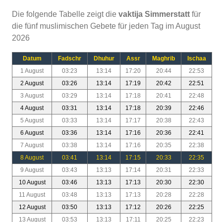
Die folgende Tabelle zeigt die
vaktija Simmerstatt
für
die fünf muslimischen Gebete für jeden Tag im August
2026
Datum
Fadschr
Dhuhur
Assr
Maghrib
Ischaa
1 August
03:23
13:14
17:20
20:44
22:53
2 August
03:26
13:14
17:19
20:42
22:51
3 August
03:29
13:14
17:18
20:41
22:48
4 August
03:31
13:14
17:18
20:39
22:46
5 August
03:33
13:14
17:17
20:38
22:43
6 August
03:36
13:14
17:16
20:36
22:41
7 August
03:38
13:14
17:16
20:35
22:38
8 August
03:41
13:14
17:15
20:33
22:35
9 August
03:43
13:13
17:14
20:31
22:33
10 August
03:46
13:13
17:13
20:30
22:30
11 August
03:48
13:13
17:13
20:28
22:28
12 August
03:50
13:13
17:12
20:26
22:25
13 August
03:53
13:13
17:11
20:25
22:23