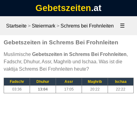
Gebetszeiten
.at
☰
Startseite
>
Steiermark
>
Schrems bei Frohnleiten
Gebetszeiten in Schrems Bei Frohnleiten
Muslimische
Gebetszeiten in Schrems Bei Frohnleiten
,
Fadschr, Dhuhur, Assr, Maghrib und Ischaa. Was ist die
vaktija Schrems Bei Frohnleiten heute?
Fadschr
Dhuhur
Assr
Maghrib
Ischaa
03:36
13:04
17:05
20:22
22:22