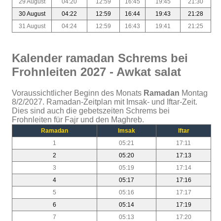
29 August
04:20
12:59
16:45
19:45
21:30
30 August
04:22
12:59
16:44
19:43
21:28
31 August
04:24
12:59
16:43
19:41
21:25
Kalender ramadan Schrems bei
Frohnleiten 2027 - Awkat salat
Voraussichtlicher Beginn des Monats
Ramadan
Montag
8/2/2027. Ramadan-Zeitplan mit Imsak- und Iftar-Zeit.
Dies sind auch die gebetszeiten Schrems bei
Frohnleiten für Fajr und den Maghreb.
Ramadan
Imsak
Iftar
1
05:21
17:11
2
05:20
17:13
3
05:19
17:14
4
05:17
17:16
5
05:16
17:17
6
05:14
17:19
7
05:13
17:20