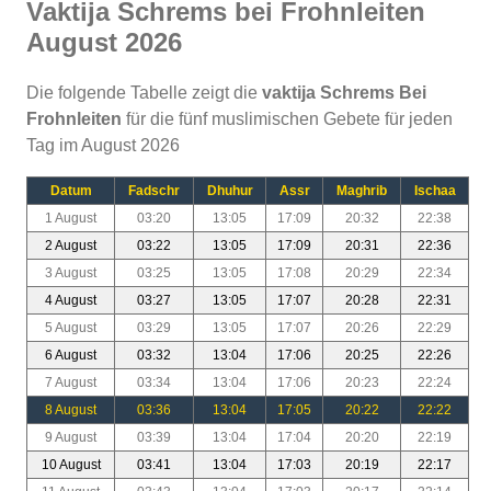
Vaktija Schrems bei Frohnleiten
August 2026
Die folgende Tabelle zeigt die
vaktija Schrems Bei
Frohnleiten
für die fünf muslimischen Gebete für jeden
Tag im August 2026
Datum
Fadschr
Dhuhur
Assr
Maghrib
Ischaa
1 August
03:20
13:05
17:09
20:32
22:38
2 August
03:22
13:05
17:09
20:31
22:36
3 August
03:25
13:05
17:08
20:29
22:34
4 August
03:27
13:05
17:07
20:28
22:31
5 August
03:29
13:05
17:07
20:26
22:29
6 August
03:32
13:04
17:06
20:25
22:26
7 August
03:34
13:04
17:06
20:23
22:24
8 August
03:36
13:04
17:05
20:22
22:22
9 August
03:39
13:04
17:04
20:20
22:19
10 August
03:41
13:04
17:03
20:19
22:17