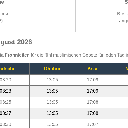
ne
S
enna
Breit
2)
Länge
ugust 2026
ija Frohnleiten
für die fünf muslimischen Gebete für jeden Tag 
adschr
Dhuhur
Assr
M
03:20
13:05
17:09
03:23
13:05
17:09
03:25
13:05
17:08
03:27
13:05
17:08
03:30
13:05
17:07