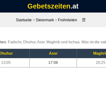
Gebetszeiten
.at
☰
Startseite
>
Steiermark
>
Frohnleiten
iten
, Fadschr, Dhuhur, Assr, Maghrib und Ischaa. Was ist die vak
Dhuhur
Assr
Maghri
13:05
17:06
20:25