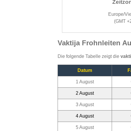
Zeitzo
Europe/Vi
(GMT +
Vaktija Frohnleiten A
Die folgende Tabelle zeigt die
vakt
Datum
F
1 August
2 August
3 August
4 August
5 August