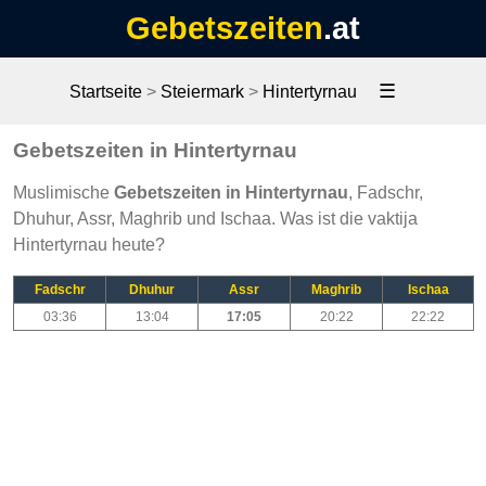
Gebetszeiten
.at
☰
Startseite
>
Steiermark
>
Hintertyrnau
Gebetszeiten in Hintertyrnau
Muslimische
Gebetszeiten in Hintertyrnau
, Fadschr,
Dhuhur, Assr, Maghrib und Ischaa. Was ist die vaktija
Hintertyrnau heute?
Fadschr
Dhuhur
Assr
Maghrib
Ischaa
03:36
13:04
17:05
20:22
22:22