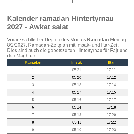
Kalender ramadan Hintertyrnau
2027 - Awkat salat
Voraussichtlicher Beginn des Monats
Ramadan
Montag
8/2/2027. Ramadan-Zeitplan mit Imsak- und Iftar-Zeit.
Dies sind auch die gebetszeiten Hintertyrnau für Fajr und
den Maghreb.
Ramadan
Imsak
Iftar
1
05:21
17:11
2
05:20
17:12
3
05:18
17:14
4
05:17
17:15
5
05:16
17:17
6
05:14
17:18
7
05:13
17:20
8
05:11
17:22
9
05:10
17:23