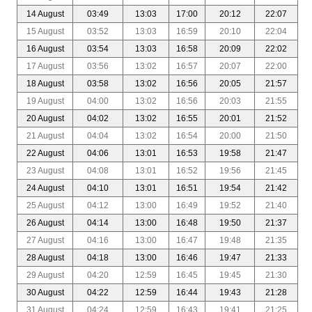
14 August
03:49
13:03
17:00
20:12
22:07
15 August
03:52
13:03
16:59
20:10
22:04
16 August
03:54
13:03
16:58
20:09
22:02
17 August
03:56
13:02
16:57
20:07
22:00
18 August
03:58
13:02
16:56
20:05
21:57
19 August
04:00
13:02
16:56
20:03
21:55
20 August
04:02
13:02
16:55
20:01
21:52
21 August
04:04
13:02
16:54
20:00
21:50
22 August
04:06
13:01
16:53
19:58
21:47
23 August
04:08
13:01
16:52
19:56
21:45
24 August
04:10
13:01
16:51
19:54
21:42
25 August
04:12
13:00
16:49
19:52
21:40
26 August
04:14
13:00
16:48
19:50
21:37
27 August
04:16
13:00
16:47
19:48
21:35
28 August
04:18
13:00
16:46
19:47
21:33
29 August
04:20
12:59
16:45
19:45
21:30
30 August
04:22
12:59
16:44
19:43
21:28
31 August
04:24
12:59
16:43
19:41
21:25