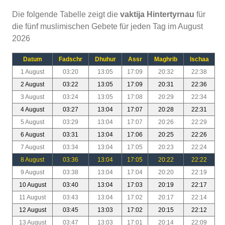
Die folgende Tabelle zeigt die
vaktija Hintertyrnau
für
die fünf muslimischen Gebete für jeden Tag im August
2026
Datum
Fadschr
Dhuhur
Assr
Maghrib
Ischaa
1 August
03:20
13:05
17:09
20:32
22:38
2 August
03:22
13:05
17:09
20:31
22:36
3 August
03:24
13:05
17:08
20:29
22:34
4 August
03:27
13:04
17:07
20:28
22:31
5 August
03:29
13:04
17:07
20:26
22:29
6 August
03:31
13:04
17:06
20:25
22:26
7 August
03:34
13:04
17:05
20:23
22:24
8 August
03:36
13:04
17:05
20:22
22:22
9 August
03:38
13:04
17:04
20:20
22:19
10 August
03:40
13:04
17:03
20:19
22:17
11 August
03:43
13:04
17:02
20:17
22:14
12 August
03:45
13:03
17:02
20:15
22:12
13 August
03:47
13:03
17:01
20:14
22:09