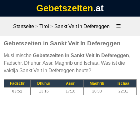
Gebetszeiten
.at
☰
Startseite
>
Tirol
>
Sankt Veit in Defereggen
Gebetszeiten in Sankt Veit In Defereggen
Muslimische
Gebetszeiten in Sankt Veit In Defereggen
,
Fadschr, Dhuhur, Assr, Maghrib und Ischaa. Was ist die
vaktija Sankt Veit In Defereggen heute?
Fadschr
Dhuhur
Assr
Maghrib
Ischaa
03:51
13:16
17:16
20:33
22:31