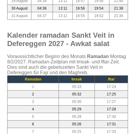
29 August
04:34
13:11
16:57
19:56
21:40
30 August
04:36
13:11
16:56
19:54
21:38
31 August
04:37
13:11
16:55
19:52
21:36
Kalender ramadan Sankt Veit in
Defereggen 2027 - Awkat salat
Voraussichtlicher Beginn des Monats
Ramadan
Montag
8/2/2027. Ramadan-Zeitplan mit Imsak- und Iftar-Zeit.
Dies sind auch die gebetszeiten Sankt Veit in
Defereggen für Fajr und den Maghreb.
Ramadan
Imsak
Iftar
1
05:33
17:24
2
05:32
17:25
3
05:30
17:27
4
05:29
17:28
5
05:28
17:30
6
05:26
17:31
7
05:25
17:33