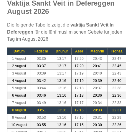
Vaktija Sankt Veit in Defereggen
August 2026
Die folgende Tabelle zeigt die
vaktija Sankt Veit In
Defereggen
für die fünf muslimischen Gebete für jeden
Tag im August 2026
Datum
Fadschr
Dhuhur
Assr
Maghrib
Ischaa
1 August
03:35
13:17
17:20
20:43
22:47
2 August
03:37
13:17
17:20
20:41
22:45
3 August
03:39
13:17
17:19
20:40
22:43
4 August
03:42
13:16
17:19
20:39
22:40
5 August
03:44
13:16
17:18
20:37
22:38
6 August
03:46
13:16
17:18
20:36
22:36
7 August
03:49
13:16
17:17
20:34
22:33
8 August
03:51
13:16
17:16
20:33
22:31
9 August
03:53
13:16
17:15
20:31
22:29
10 August
03:55
13:16
17:15
20:30
22:26