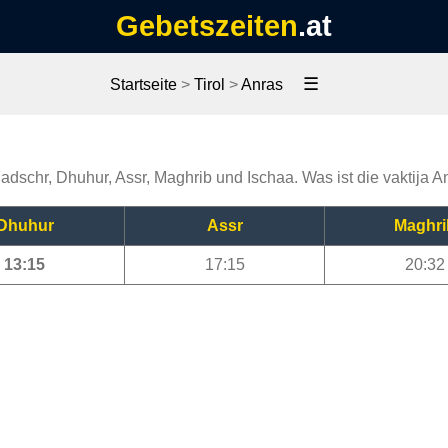
Gebetszeiten
.at
☰
Startseite
>
Tirol
>
Anras
Fadschr, Dhuhur, Assr, Maghrib und Ischaa. Was ist die vaktija 
Dhuhur
Assr
Maghri
13:15
17:15
20:32