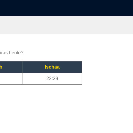
Anras heute?
b
Ischaa
22:29