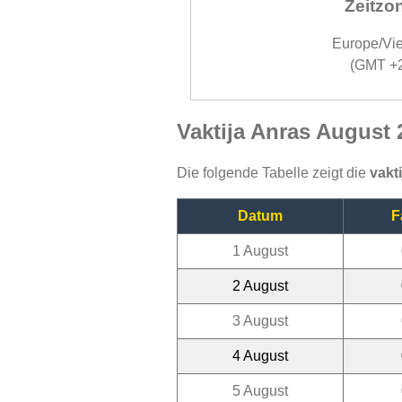
Zeitzo
Europe/Vi
(GMT +
Vaktija Anras August 
Die folgende Tabelle zeigt die
vakt
Datum
F
1 August
2 August
3 August
4 August
5 August