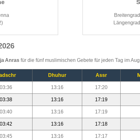
ne
S
enna
Breitengra
2)
Längengrad
2026
ija Anras
für die fünf muslimischen Gebete für jeden Tag im Au
adschr
Dhuhur
Assr
M
03:36
13:16
17:20
03:38
13:16
17:19
03:40
13:16
17:19
03:42
13:16
17:18
03:45
13:16
17:17