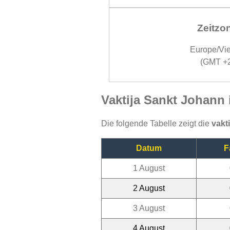
Zeitzo
Europe/Vi
(GMT +
Vaktija Sankt Johann
Die folgende Tabelle zeigt die
vakt
Datum
F
1 August
2 August
3 August
4 August