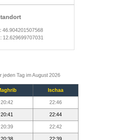
tandort
d: 46.904201507568
: 12.629699707031
ür jeden Tag im August 2026
aghrib
Ischaa
20:42
22:46
20:41
22:44
20:39
22:42
20:38
22:39