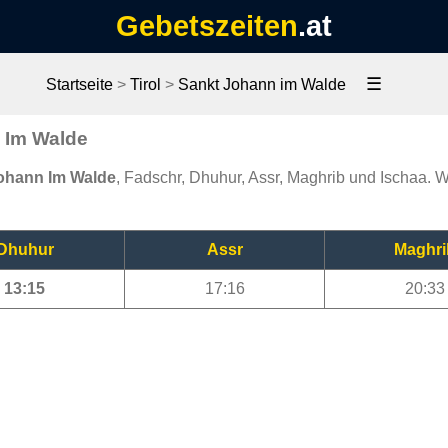
Gebetszeiten
.at
☰
Startseite
>
Tirol
>
Sankt Johann im Walde
 Im Walde
Johann Im Walde
, Fadschr, Dhuhur, Assr, Maghrib und Ischaa. W
Dhuhur
Assr
Maghri
13:15
17:16
20:33