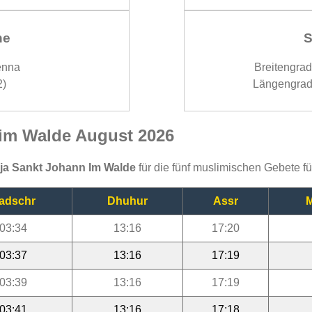
ne
S
enna
Breitengra
2)
Längengrad
 im Walde August 2026
ija Sankt Johann Im Walde
für die fünf muslimischen Gebete f
adschr
Dhuhur
Assr
M
03:34
13:16
17:20
03:37
13:16
17:19
03:39
13:16
17:19
03:41
13:16
17:18