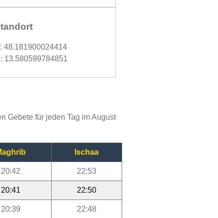
tandort
d: 48.181900024414
: 13.580599784851
en Gebete für jeden Tag im August
aghrib
Ischaa
20:42
22:53
20:41
22:50
20:39
22:48