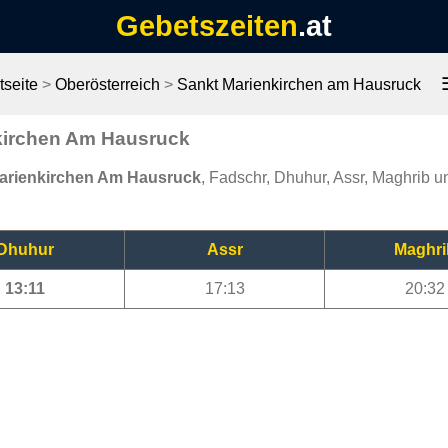
Gebetszeiten
.at
tseite
>
Oberösterreich
>
Sankt Marienkirchen am Hausruck
nkirchen Am Hausruck
Marienkirchen Am Hausruck
, Fadschr, Dhuhur, Assr, Maghrib un
Dhuhur
Assr
Maghri
13:11
17:13
20:32