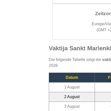
Zeitzo
Europe/Vi
(GMT +
Vaktija Sankt Marien
Die folgende Tabelle zeigt die
vakt
2026
Datum
F
1 August
2 August
3 August