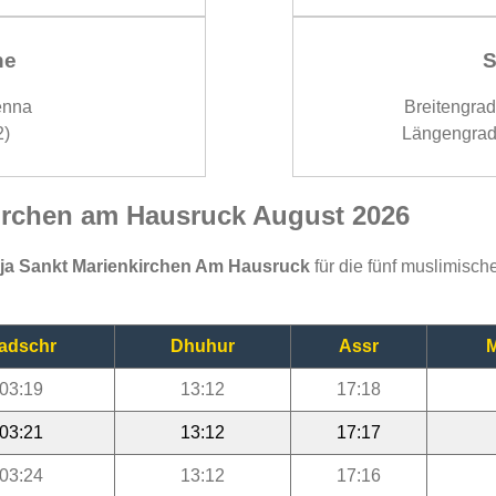
ne
S
enna
Breitengra
2)
Längengrad
kirchen am Hausruck August 2026
ija Sankt Marienkirchen Am Hausruck
für die fünf muslimisch
adschr
Dhuhur
Assr
M
03:19
13:12
17:18
03:21
13:12
17:17
03:24
13:12
17:16