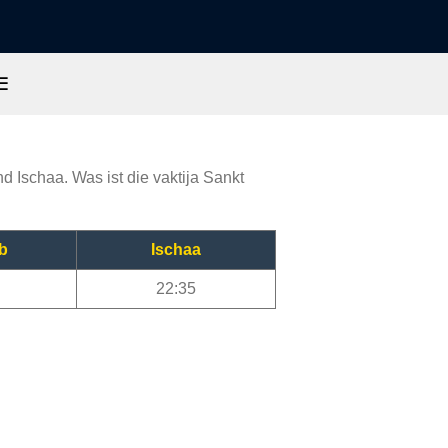
☰
d Ischaa. Was ist die vaktija Sankt
b
Ischaa
22:35