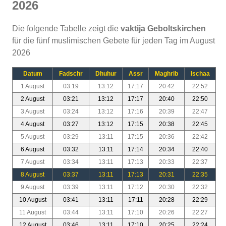
2026
Die folgende Tabelle zeigt die
vaktija Geboltskirchen
für die fünf muslimischen Gebete für jeden Tag im August
2026
Datum
Fadschr
Dhuhur
Assr
Maghrib
Ischaa
1 August
03:19
13:12
17:17
20:42
22:52
2 August
03:21
13:12
17:17
20:40
22:50
3 August
03:24
13:12
17:16
20:39
22:47
4 August
03:27
13:12
17:15
20:38
22:45
5 August
03:29
13:11
17:15
20:36
22:42
6 August
03:32
13:11
17:14
20:34
22:40
7 August
03:34
13:11
17:13
20:33
22:37
8 August
03:37
13:11
17:13
20:31
22:35
9 August
03:39
13:11
17:12
20:30
22:32
10 August
03:41
13:11
17:11
20:28
22:29
11 August
03:44
13:11
17:10
20:26
22:27
12 August
03:46
13:11
17:10
20:25
22:24