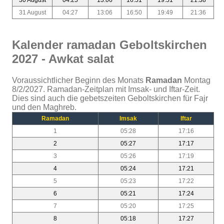
31 August
04:27
13:06
16:50
19:49
21:36
Kalender ramadan Geboltskirchen
2027 - Awkat salat
Voraussichtlicher Beginn des Monats
Ramadan
Montag
8/2/2027. Ramadan-Zeitplan mit Imsak- und Iftar-Zeit.
Dies sind auch die gebetszeiten Geboltskirchen für Fajr
und den Maghreb.
Ramadan
Imsak
Iftar
1
05:28
17:16
2
05:27
17:17
3
05:26
17:19
4
05:24
17:21
5
05:23
17:22
6
05:21
17:24
7
05:20
17:25
8
05:18
17:27