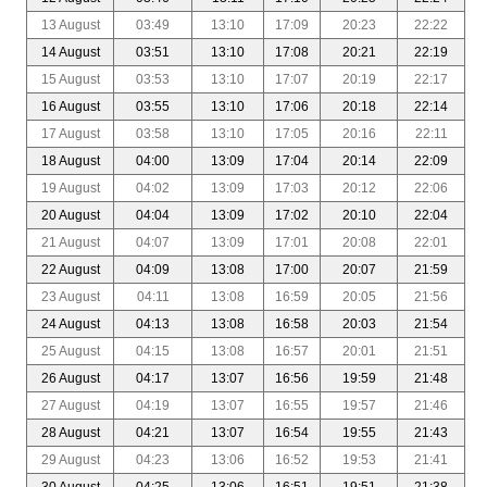
13 August
03:49
13:10
17:09
20:23
22:22
14 August
03:51
13:10
17:08
20:21
22:19
15 August
03:53
13:10
17:07
20:19
22:17
16 August
03:55
13:10
17:06
20:18
22:14
17 August
03:58
13:10
17:05
20:16
22:11
18 August
04:00
13:09
17:04
20:14
22:09
19 August
04:02
13:09
17:03
20:12
22:06
20 August
04:04
13:09
17:02
20:10
22:04
21 August
04:07
13:09
17:01
20:08
22:01
22 August
04:09
13:08
17:00
20:07
21:59
23 August
04:11
13:08
16:59
20:05
21:56
24 August
04:13
13:08
16:58
20:03
21:54
25 August
04:15
13:08
16:57
20:01
21:51
26 August
04:17
13:07
16:56
19:59
21:48
27 August
04:19
13:07
16:55
19:57
21:46
28 August
04:21
13:07
16:54
19:55
21:43
29 August
04:23
13:06
16:52
19:53
21:41
30 August
04:25
13:06
16:51
19:51
21:38