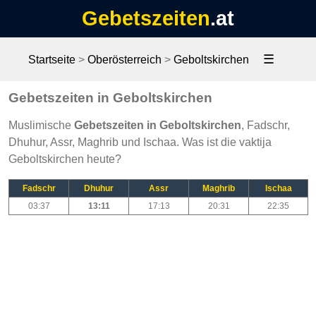
Gebetszeiten
.at
☰
Startseite
>
Oberösterreich
>
Geboltskirchen
Gebetszeiten in Geboltskirchen
Muslimische
Gebetszeiten in Geboltskirchen
, Fadschr,
Dhuhur, Assr, Maghrib und Ischaa. Was ist die vaktija
Geboltskirchen heute?
Fadschr
Dhuhur
Assr
Maghrib
Ischaa
03:37
13:11
17:13
20:31
22:35