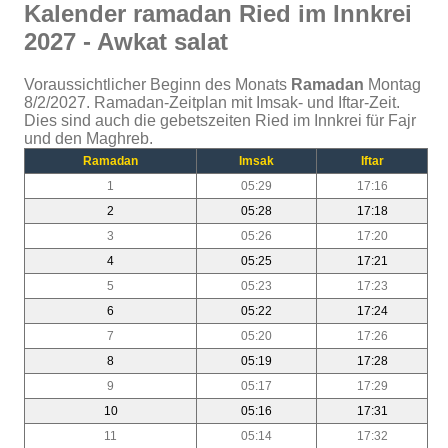
Kalender ramadan Ried im Innkrei
2027 - Awkat salat
Voraussichtlicher Beginn des Monats
Ramadan
Montag
8/2/2027. Ramadan-Zeitplan mit Imsak- und Iftar-Zeit.
Dies sind auch die gebetszeiten Ried im Innkrei für Fajr
und den Maghreb.
Ramadan
Imsak
Iftar
1
05:29
17:16
2
05:28
17:18
3
05:26
17:20
4
05:25
17:21
5
05:23
17:23
6
05:22
17:24
7
05:20
17:26
8
05:19
17:28
9
05:17
17:29
10
05:16
17:31
11
05:14
17:32