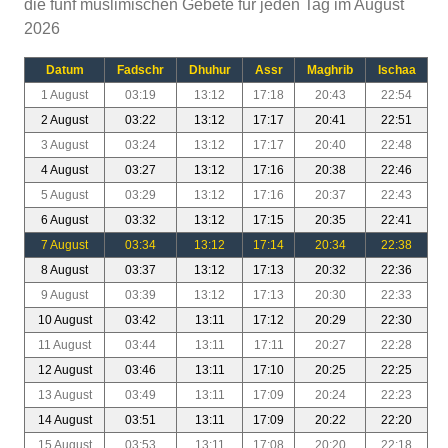
die fünf muslimischen Gebete für jeden Tag im August
2026
Datum
Fadschr
Dhuhur
Assr
Maghrib
Ischaa
1 August
03:19
13:12
17:18
20:43
22:54
2 August
03:22
13:12
17:17
20:41
22:51
3 August
03:24
13:12
17:17
20:40
22:48
4 August
03:27
13:12
17:16
20:38
22:46
5 August
03:29
13:12
17:16
20:37
22:43
6 August
03:32
13:12
17:15
20:35
22:41
7 August
03:34
13:12
17:14
20:34
22:38
8 August
03:37
13:12
17:13
20:32
22:36
9 August
03:39
13:12
17:13
20:30
22:33
10 August
03:42
13:11
17:12
20:29
22:30
11 August
03:44
13:11
17:11
20:27
22:28
12 August
03:46
13:11
17:10
20:25
22:25
13 August
03:49
13:11
17:09
20:24
22:23
14 August
03:51
13:11
17:09
20:22
22:20
15 August
03:53
13:11
17:08
20:20
22:18