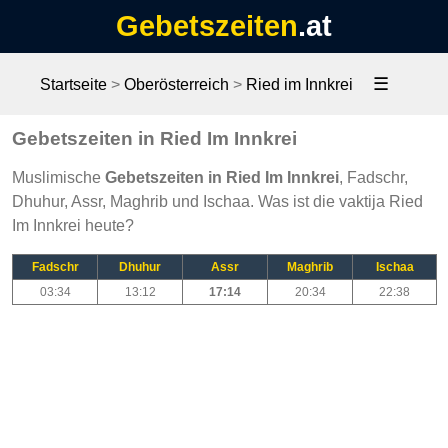
Gebetszeiten
.at
☰
Startseite
>
Oberösterreich
>
Ried im Innkrei
Gebetszeiten in Ried Im Innkrei
Muslimische
Gebetszeiten in Ried Im Innkrei
, Fadschr,
Dhuhur, Assr, Maghrib und Ischaa. Was ist die vaktija Ried
Im Innkrei heute?
Fadschr
Dhuhur
Assr
Maghrib
Ischaa
03:34
13:12
17:14
20:34
22:38