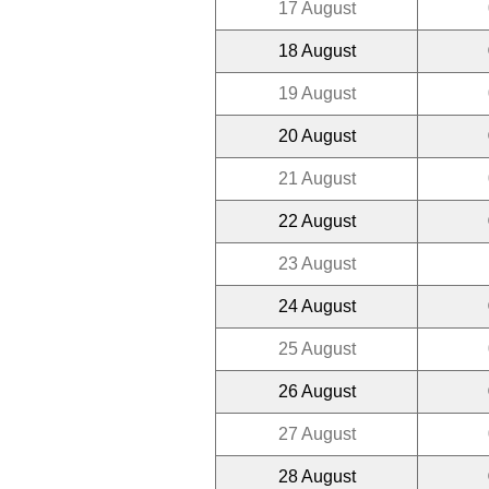
17 August
18 August
19 August
20 August
21 August
22 August
23 August
24 August
25 August
26 August
27 August
28 August