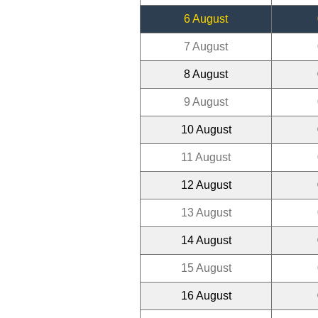
6 August
7 August
8 August
9 August
10 August
11 August
12 August
13 August
14 August
15 August
16 August