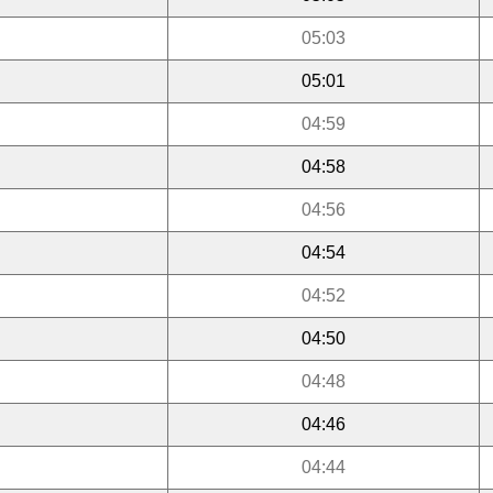
05:03
05:01
04:59
04:58
04:56
04:54
04:52
04:50
04:48
04:46
04:44