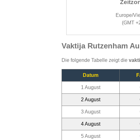
Zeitzo
Europe/Vi
(GMT +
Vaktija Rutzenham Au
Die folgende Tabelle zeigt die
vakt
Datum
F
1 August
2 August
3 August
4 August
5 August