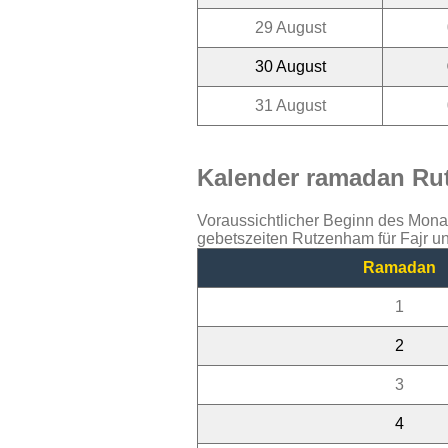
29 August
30 August
31 August
Kalender ramadan Rut
Voraussichtlicher Beginn des Mon
gebetszeiten Rutzenham für Fajr u
Ramadan
1
2
3
4