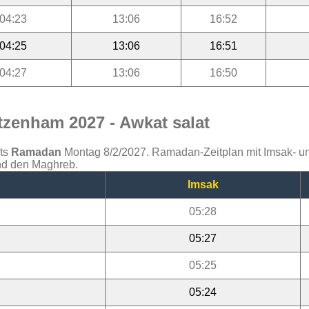
04:23
13:06
16:52
04:25
13:06
16:51
04:27
13:06
16:50
zenham 2027 - Awkat salat
ats
Ramadan
Montag 8/2/2027. Ramadan-Zeitplan mit Imsak- und 
nd den Maghreb.
Imsak
05:28
05:27
05:25
05:24