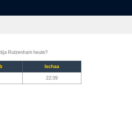
aktija Rutzenham heute?
b
Ischaa
22:39