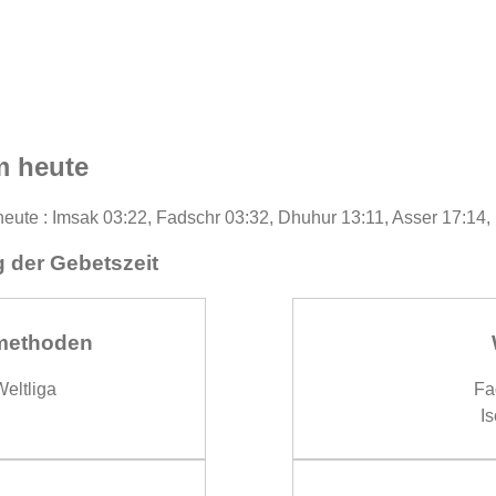
m heute
heute : Imsak 03:22, Fadschr 03:32, Dhuhur 13:11, Asser 17:14,
 der Gebetszeit
methoden
eltliga
Fa
Is