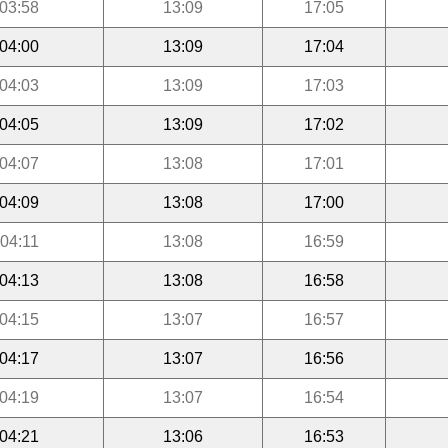
03:58
13:09
17:05
04:00
13:09
17:04
04:03
13:09
17:03
04:05
13:09
17:02
04:07
13:08
17:01
04:09
13:08
17:00
04:11
13:08
16:59
04:13
13:08
16:58
04:15
13:07
16:57
04:17
13:07
16:56
04:19
13:07
16:54
04:21
13:06
16:53