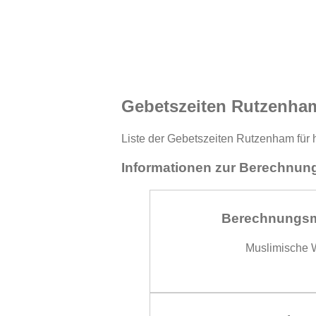
Gebetszeiten Rutzenha
Liste der Gebetszeiten Rutzenham für 
Informationen zur Berechnung
Berechnungs
Muslimische W