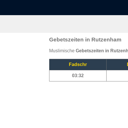
Gebetszeiten in Rutzenham
Muslimische
Gebetszeiten in Rutze
Fadschr
03:32