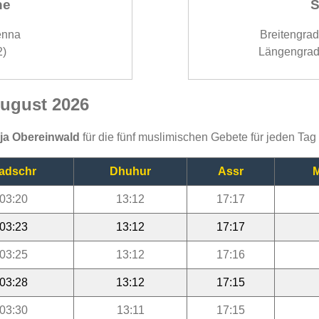
ne
S
enna
Breitengra
2)
Längengrad
August 2026
ija Obereinwald
für die fünf muslimischen Gebete für jeden Ta
adschr
Dhuhur
Assr
M
03:20
13:12
17:17
03:23
13:12
17:17
03:25
13:12
17:16
03:28
13:12
17:15
03:30
13:11
17:15