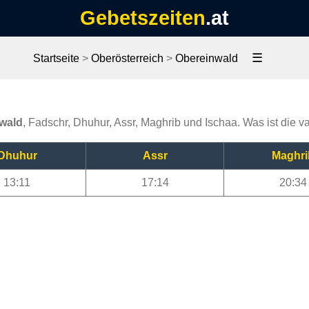
Gebetszeiten
.at
☰
Startseite
>
Oberösterreich
>
Obereinwald
nwald
, Fadschr, Dhuhur, Assr, Maghrib und Ischaa. Was ist die 
Dhuhur
Assr
Maghri
13:11
17:14
20:34