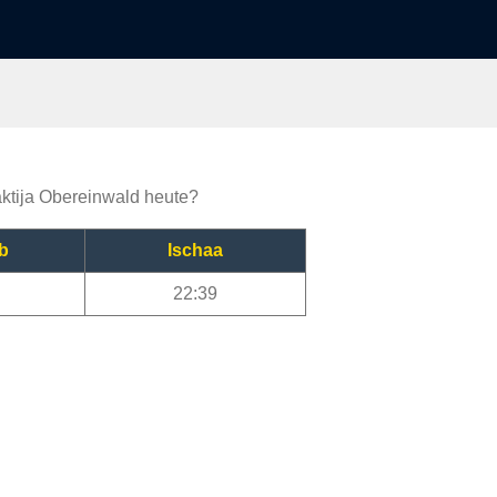
vaktija Obereinwald heute?
b
Ischaa
22:39