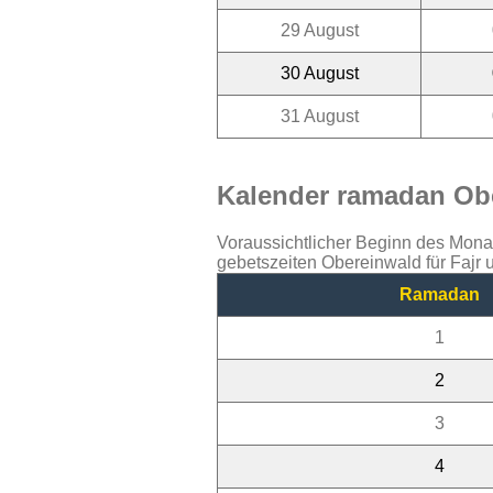
29 August
30 August
31 August
Kalender ramadan Obe
Voraussichtlicher Beginn des Mon
gebetszeiten Obereinwald für Fajr
Ramadan
1
2
3
4