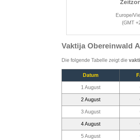
Zeitzo
Europe/Vi
(GMT +
Vaktija Obereinwald 
Die folgende Tabelle zeigt die
vakt
Datum
F
1 August
2 August
3 August
4 August
5 August