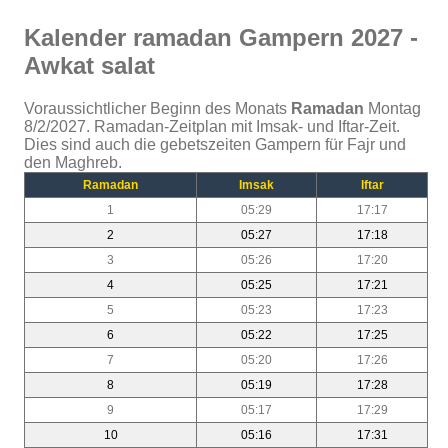
Kalender ramadan Gampern 2027 -
Awkat salat
Voraussichtlicher Beginn des Monats
Ramadan
Montag
8/2/2027. Ramadan-Zeitplan mit Imsak- und Iftar-Zeit.
Dies sind auch die gebetszeiten Gampern für Fajr und
den Maghreb.
Ramadan
Imsak
Iftar
1
05:29
17:17
2
05:27
17:18
3
05:26
17:20
4
05:25
17:21
5
05:23
17:23
6
05:22
17:25
7
05:20
17:26
8
05:19
17:28
9
05:17
17:29
10
05:16
17:31