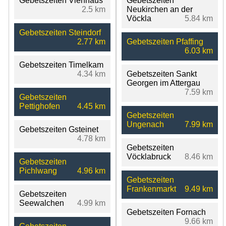
Gebetszeiten Viehhaus
Gebetszeiten
2.5 km
Neukirchen an der
Vöckla
5.84 km
Gebetszeiten Steindorf
2.77 km
Gebetszeiten Pfaffing
6.03 km
Gebetszeiten Timelkam
4.34 km
Gebetszeiten Sankt
Georgen im Attergau
7.59 km
Gebetszeiten
Pettighofen
4.45 km
Gebetszeiten
Ungenach
7.99 km
Gebetszeiten Gsteinet
4.78 km
Gebetszeiten
Vöcklabruck
8.46 km
Gebetszeiten
Pichlwang
4.96 km
Gebetszeiten
Frankenmarkt
9.49 km
Gebetszeiten
Seewalchen
4.99 km
Gebetszeiten Fornach
9.66 km