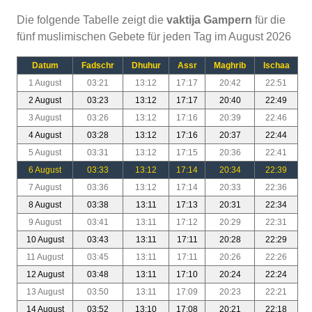
Die folgende Tabelle zeigt die
vaktija Gampern
für die
fünf muslimischen Gebete für jeden Tag im August 2026
Datum
Fadschr
Dhuhur
Assr
Maghrib
Ischaa
1 August
03:21
13:12
17:17
20:42
22:51
2 August
03:23
13:12
17:17
20:40
22:49
3 August
03:26
13:12
17:16
20:39
22:46
4 August
03:28
13:12
17:16
20:37
22:44
5 August
03:31
13:12
17:15
20:36
22:41
6 August
03:33
13:12
17:14
20:34
22:39
7 August
03:36
13:12
17:14
20:33
22:36
8 August
03:38
13:11
17:13
20:31
22:34
9 August
03:41
13:11
17:12
20:29
22:31
10 August
03:43
13:11
17:11
20:28
22:29
11 August
03:45
13:11
17:11
20:26
22:26
12 August
03:48
13:11
17:10
20:24
22:24
13 August
03:50
13:11
17:09
20:23
22:21
14 August
03:52
13:10
17:08
20:21
22:18