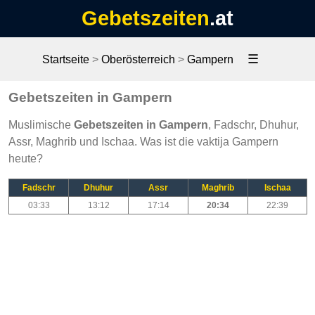
Gebetszeiten
.at
☰
Startseite
>
Oberösterreich
>
Gampern
Gebetszeiten in Gampern
Muslimische
Gebetszeiten in Gampern
, Fadschr, Dhuhur,
Assr, Maghrib und Ischaa. Was ist die vaktija Gampern
heute?
Fadschr
Dhuhur
Assr
Maghrib
Ischaa
03:33
13:12
17:14
20:34
22:39