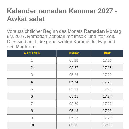
Kalender ramadan Kammer 2027 -
Awkat salat
Voraussichtlicher Beginn des Monats
Ramadan
Montag
8/2/2027. Ramadan-Zeitplan mit Imsak- und Iftar-Zeit.
Dies sind auch die gebetszeiten Kammer für Fajr und
den Maghreb.
Ramadan
Imsak
Iftar
1
05:28
17:16
2
05:27
17:18
3
05:26
17:20
4
05:24
17:21
5
05:23
17:23
6
05:21
17:24
7
05:20
17:26
8
05:18
17:28
9
05:17
17:29
10
05:15
17:31