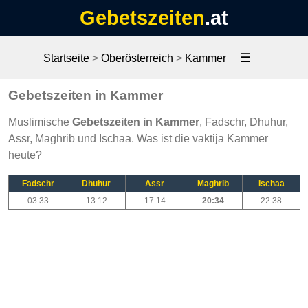
Gebetszeiten
.at
☰
Startseite
>
Oberösterreich
>
Kammer
Gebetszeiten in Kammer
Muslimische
Gebetszeiten in Kammer
, Fadschr, Dhuhur,
Assr, Maghrib und Ischaa. Was ist die vaktija Kammer
heute?
Fadschr
Dhuhur
Assr
Maghrib
Ischaa
03:33
13:12
17:14
20:34
22:38