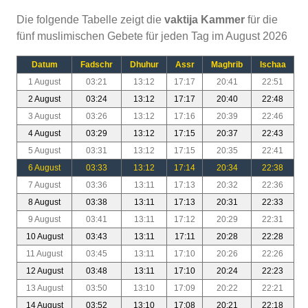
Die folgende Tabelle zeigt die
vaktija Kammer
für die
fünf muslimischen Gebete für jeden Tag im August 2026
Datum
Fadschr
Dhuhur
Assr
Maghrib
Ischaa
1 August
03:21
13:12
17:17
20:41
22:51
2 August
03:24
13:12
17:17
20:40
22:48
3 August
03:26
13:12
17:16
20:39
22:46
4 August
03:29
13:12
17:15
20:37
22:43
5 August
03:31
13:12
17:15
20:35
22:41
6 August
03:33
13:12
17:14
20:34
22:38
7 August
03:36
13:11
17:13
20:32
22:36
8 August
03:38
13:11
17:13
20:31
22:33
9 August
03:41
13:11
17:12
20:29
22:31
10 August
03:43
13:11
17:11
20:28
22:28
11 August
03:45
13:11
17:10
20:26
22:26
12 August
03:48
13:11
17:10
20:24
22:23
13 August
03:50
13:10
17:09
20:22
22:21
14 August
03:52
13:10
17:08
20:21
22:18