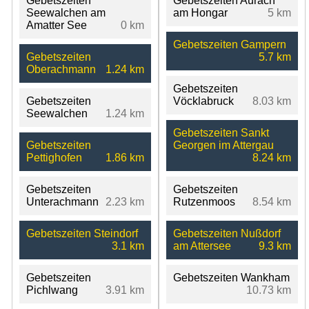
Gebetszeiten
Gebetszeiten Aurach
Seewalchen am
am Hongar
5 km
Amatter See
0 km
Gebetszeiten Gampern
Gebetszeiten
5.7 km
Oberachmann
1.24 km
Gebetszeiten
Gebetszeiten
Vöcklabruck
8.03 km
Seewalchen
1.24 km
Gebetszeiten Sankt
Gebetszeiten
Georgen im Attergau
Pettighofen
1.86 km
8.24 km
Gebetszeiten
Gebetszeiten
Unterachmann
2.23 km
Rutzenmoos
8.54 km
Gebetszeiten Steindorf
Gebetszeiten Nußdorf
3.1 km
am Attersee
9.3 km
Gebetszeiten
Gebetszeiten Wankham
Pichlwang
3.91 km
10.73 km