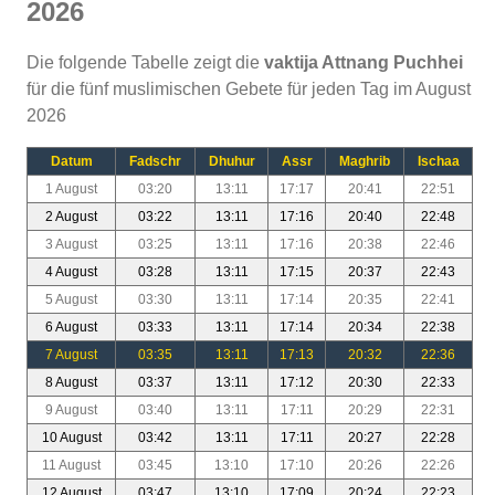
2026
Die folgende Tabelle zeigt die
vaktija Attnang Puchhei
für die fünf muslimischen Gebete für jeden Tag im August
2026
Datum
Fadschr
Dhuhur
Assr
Maghrib
Ischaa
1 August
03:20
13:11
17:17
20:41
22:51
2 August
03:22
13:11
17:16
20:40
22:48
3 August
03:25
13:11
17:16
20:38
22:46
4 August
03:28
13:11
17:15
20:37
22:43
5 August
03:30
13:11
17:14
20:35
22:41
6 August
03:33
13:11
17:14
20:34
22:38
7 August
03:35
13:11
17:13
20:32
22:36
8 August
03:37
13:11
17:12
20:30
22:33
9 August
03:40
13:11
17:11
20:29
22:31
10 August
03:42
13:11
17:11
20:27
22:28
11 August
03:45
13:10
17:10
20:26
22:26
12 August
03:47
13:10
17:09
20:24
22:23