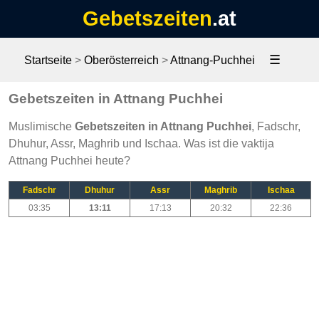
Gebetszeiten
.at
☰
Startseite
>
Oberösterreich
>
Attnang-Puchhei
Gebetszeiten in Attnang Puchhei
Muslimische
Gebetszeiten in Attnang Puchhei
, Fadschr,
Dhuhur, Assr, Maghrib und Ischaa. Was ist die vaktija
Attnang Puchhei heute?
Fadschr
Dhuhur
Assr
Maghrib
Ischaa
03:35
13:11
17:13
20:32
22:36