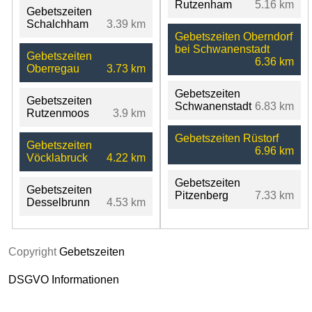
Rutzenham
5.16 km
Gebetszeiten
Schalchham
3.39 km
Gebetszeiten Oberndorf
bei Schwanenstadt
Gebetszeiten
6.36 km
Oberregau
3.73 km
Gebetszeiten
Gebetszeiten
Schwanenstadt
6.83 km
Rutzenmoos
3.9 km
Gebetszeiten Rüstorf
Gebetszeiten
6.96 km
Vöcklabruck
4.22 km
Gebetszeiten
Gebetszeiten
Pitzenberg
7.33 km
Desselbrunn
4.53 km
Copyright
Gebetszeiten
DSGVO Informationen