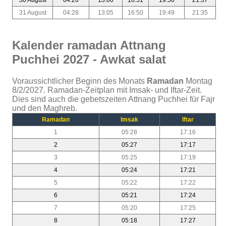
31 August
04:28
13:05
16:50
19:49
21:35
Kalender ramadan Attnang
Puchhei 2027 - Awkat salat
Voraussichtlicher Beginn des Monats
Ramadan
Montag
8/2/2027. Ramadan-Zeitplan mit Imsak- und Iftar-Zeit.
Dies sind auch die gebetszeiten Attnang Puchhei für Fajr
und den Maghreb.
Ramadan
Imsak
Iftar
1
05:28
17:16
2
05:27
17:17
3
05:25
17:19
4
05:24
17:21
5
05:22
17:22
6
05:21
17:24
7
05:20
17:25
8
05:18
17:27