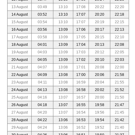
13 August
03:49
13:10
17:08
20:22
22:20
14 August
03:52
13:10
17:07
20:20
22:18
15 August
03:54
13:10
17:07
20:19
22:15
16 August
03:56
13:09
17:06
20:17
22:13
17 August
03:58
13:09
17:05
20:15
22:10
18 August
04:01
13:09
17:04
20:13
22:08
19 August
04:03
13:09
17:03
20:12
22:05
20 August
04:05
13:09
17:02
20:10
22:03
21 August
04:07
13:08
17:01
20:08
22:00
22 August
04:09
13:08
17:00
20:06
21:58
23 August
04:11
13:08
16:59
20:04
21:55
24 August
04:13
13:08
16:58
20:02
21:52
25 August
04:16
13:07
16:57
20:00
21:50
26 August
04:18
13:07
16:55
19:58
21:47
27 August
04:20
13:07
16:54
19:56
21:45
28 August
04:22
13:06
16:53
19:54
21:42
29 August
04:24
13:06
16:52
19:52
21:40
30 August
04:26
13:06
16:51
19:50
21:37