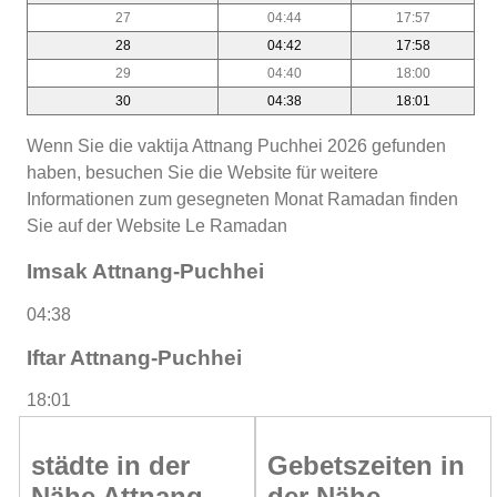
27
04:44
17:57
28
04:42
17:58
29
04:40
18:00
30
04:38
18:01
Wenn Sie die vaktija Attnang Puchhei 2026 gefunden
haben, besuchen Sie die Website für weitere
Informationen zum gesegneten Monat Ramadan finden
Sie auf der Website Le Ramadan
Imsak Attnang-Puchhei
04:38
Iftar Attnang-Puchhei
18:01
städte in der
Gebetszeiten in
Nähe Attnang
der Nähe