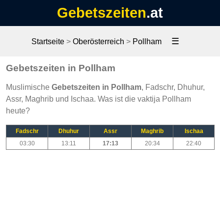
Gebetszeiten
.at
☰
Startseite
>
Oberösterreich
>
Pollham
Gebetszeiten in Pollham
Muslimische
Gebetszeiten in Pollham
, Fadschr, Dhuhur,
Assr, Maghrib und Ischaa. Was ist die vaktija Pollham
heute?
Fadschr
Dhuhur
Assr
Maghrib
Ischaa
03:30
13:11
17:13
20:34
22:40