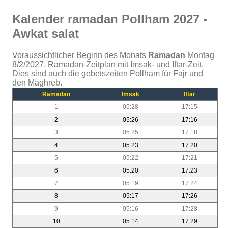
Kalender ramadan Pollham 2027 -
Awkat salat
Voraussichtlicher Beginn des Monats
Ramadan
Montag
8/2/2027. Ramadan-Zeitplan mit Imsak- und Iftar-Zeit.
Dies sind auch die gebetszeiten Pollham für Fajr und
den Maghreb.
Ramadan
Imsak
Iftar
1
05:28
17:15
2
05:26
17:16
3
05:25
17:18
4
05:23
17:20
5
05:22
17:21
6
05:20
17:23
7
05:19
17:24
8
05:17
17:26
9
05:16
17:28
10
05:14
17:29