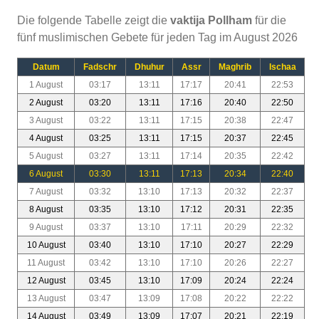
Die folgende Tabelle zeigt die
vaktija Pollham
für die
fünf muslimischen Gebete für jeden Tag im August 2026
Datum
Fadschr
Dhuhur
Assr
Maghrib
Ischaa
1 August
03:17
13:11
17:17
20:41
22:53
2 August
03:20
13:11
17:16
20:40
22:50
3 August
03:22
13:11
17:15
20:38
22:47
4 August
03:25
13:11
17:15
20:37
22:45
5 August
03:27
13:11
17:14
20:35
22:42
6 August
03:30
13:11
17:13
20:34
22:40
7 August
03:32
13:10
17:13
20:32
22:37
8 August
03:35
13:10
17:12
20:31
22:35
9 August
03:37
13:10
17:11
20:29
22:32
10 August
03:40
13:10
17:10
20:27
22:29
11 August
03:42
13:10
17:10
20:26
22:27
12 August
03:45
13:10
17:09
20:24
22:24
13 August
03:47
13:09
17:08
20:22
22:22
14 August
03:49
13:09
17:07
20:21
22:19