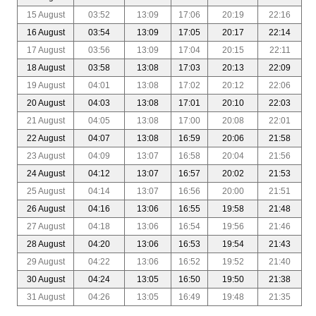
15 August
03:52
13:09
17:06
20:19
22:16
16 August
03:54
13:09
17:05
20:17
22:14
17 August
03:56
13:09
17:04
20:15
22:11
18 August
03:58
13:08
17:03
20:13
22:09
19 August
04:01
13:08
17:02
20:12
22:06
20 August
04:03
13:08
17:01
20:10
22:03
21 August
04:05
13:08
17:00
20:08
22:01
22 August
04:07
13:08
16:59
20:06
21:58
23 August
04:09
13:07
16:58
20:04
21:56
24 August
04:12
13:07
16:57
20:02
21:53
25 August
04:14
13:07
16:56
20:00
21:51
26 August
04:16
13:06
16:55
19:58
21:48
27 August
04:18
13:06
16:54
19:56
21:46
28 August
04:20
13:06
16:53
19:54
21:43
29 August
04:22
13:06
16:52
19:52
21:40
30 August
04:24
13:05
16:50
19:50
21:38
31 August
04:26
13:05
16:49
19:48
21:35