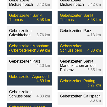
Gebetszeiten
Gebetszeiten
Michaelnbach
3.42 km
Michaelnbach
3.42 km
Gebetszeiten Sankt
Gebetszeiten Sankt
Thomas
3.58 km
Thomas
3.58 km
Gebetszeiten
Gebetszeiten Parz
Grieskirchen
3.76 km
4.13 km
Gebetszeiten Moosham
Gebetszeiten
- Oberösterreich
3.99 km
Schlusslberg
4.83 km
Gebetszeiten Parz
Gebetszeiten Sankt
4.13 km
Marienkirchen an der
Polsenz
5.85 km
Gebetszeiten Aigendorf
4.69 km
Gebetszeiten Potting
6.27 km
Gebetszeiten
Schlusslberg
4.83 km
Gebetszeiten Gallspach
6.6 km