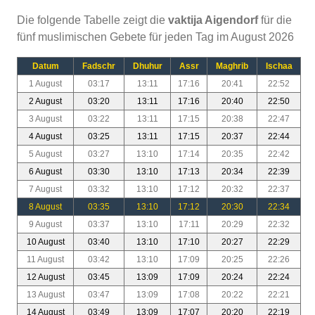
Die folgende Tabelle zeigt die
vaktija Aigendorf
für die
fünf muslimischen Gebete für jeden Tag im August 2026
Datum
Fadschr
Dhuhur
Assr
Maghrib
Ischaa
1 August
03:17
13:11
17:16
20:41
22:52
2 August
03:20
13:11
17:16
20:40
22:50
3 August
03:22
13:11
17:15
20:38
22:47
4 August
03:25
13:11
17:15
20:37
22:44
5 August
03:27
13:10
17:14
20:35
22:42
6 August
03:30
13:10
17:13
20:34
22:39
7 August
03:32
13:10
17:12
20:32
22:37
8 August
03:35
13:10
17:12
20:30
22:34
9 August
03:37
13:10
17:11
20:29
22:32
10 August
03:40
13:10
17:10
20:27
22:29
11 August
03:42
13:10
17:09
20:25
22:26
12 August
03:45
13:09
17:09
20:24
22:24
13 August
03:47
13:09
17:08
20:22
22:21
14 August
03:49
13:09
17:07
20:20
22:19