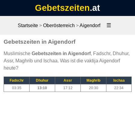
Gebetszeiten
.at
☰
Startseite
>
Oberösterreich
>
Aigendorf
Gebetszeiten in Aigendorf
Muslimische
Gebetszeiten in Aigendorf
, Fadschr, Dhuhur,
Assr, Maghrib und Ischaa. Was ist die vaktija Aigendorf
heute?
Fadschr
Dhuhur
Assr
Maghrib
Ischaa
03:35
13:10
17:12
20:30
22:34