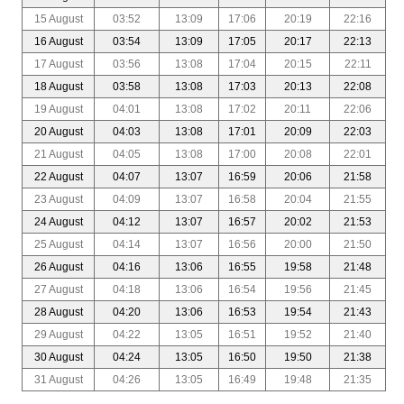
15 August
03:52
13:09
17:06
20:19
22:16
16 August
03:54
13:09
17:05
20:17
22:13
17 August
03:56
13:08
17:04
20:15
22:11
18 August
03:58
13:08
17:03
20:13
22:08
19 August
04:01
13:08
17:02
20:11
22:06
20 August
04:03
13:08
17:01
20:09
22:03
21 August
04:05
13:08
17:00
20:08
22:01
22 August
04:07
13:07
16:59
20:06
21:58
23 August
04:09
13:07
16:58
20:04
21:55
24 August
04:12
13:07
16:57
20:02
21:53
25 August
04:14
13:07
16:56
20:00
21:50
26 August
04:16
13:06
16:55
19:58
21:48
27 August
04:18
13:06
16:54
19:56
21:45
28 August
04:20
13:06
16:53
19:54
21:43
29 August
04:22
13:05
16:51
19:52
21:40
30 August
04:24
13:05
16:50
19:50
21:38
31 August
04:26
13:05
16:49
19:48
21:35