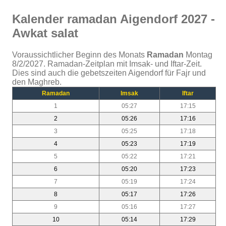
Kalender ramadan Aigendorf 2027 -
Awkat salat
Voraussichtlicher Beginn des Monats
Ramadan
Montag
8/2/2027. Ramadan-Zeitplan mit Imsak- und Iftar-Zeit.
Dies sind auch die gebetszeiten Aigendorf für Fajr und
den Maghreb.
Ramadan
Imsak
Iftar
1
05:27
17:15
2
05:26
17:16
3
05:25
17:18
4
05:23
17:19
5
05:22
17:21
6
05:20
17:23
7
05:19
17:24
8
05:17
17:26
9
05:16
17:27
10
05:14
17:29