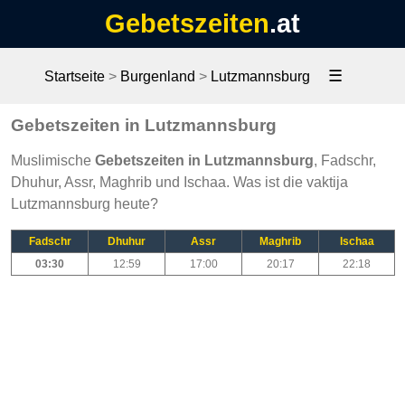
Gebetszeiten
.at
☰
Startseite
>
Burgenland
>
Lutzmannsburg
Gebetszeiten in Lutzmannsburg
Muslimische
Gebetszeiten in Lutzmannsburg
, Fadschr,
Dhuhur, Assr, Maghrib und Ischaa. Was ist die vaktija
Lutzmannsburg heute?
Fadschr
Dhuhur
Assr
Maghrib
Ischaa
03:30
12:59
17:00
20:17
22:18