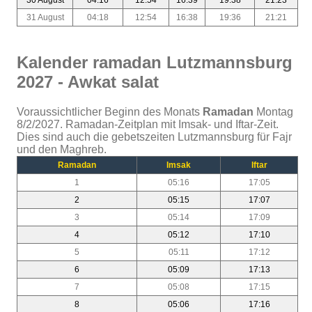
31 August
04:18
12:54
16:38
19:36
21:21
Kalender ramadan Lutzmannsburg
2027 - Awkat salat
Voraussichtlicher Beginn des Monats
Ramadan
Montag
8/2/2027. Ramadan-Zeitplan mit Imsak- und Iftar-Zeit.
Dies sind auch die gebetszeiten Lutzmannsburg für Fajr
und den Maghreb.
Ramadan
Imsak
Iftar
1
05:16
17:05
2
05:15
17:07
3
05:14
17:09
4
05:12
17:10
5
05:11
17:12
6
05:09
17:13
7
05:08
17:15
8
05:06
17:16