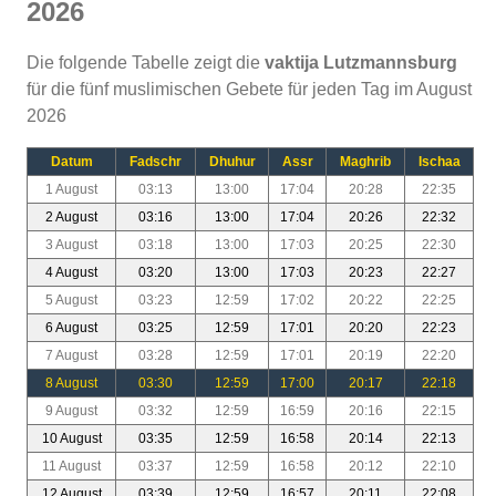
2026
Die folgende Tabelle zeigt die
vaktija Lutzmannsburg
für die fünf muslimischen Gebete für jeden Tag im August
2026
Datum
Fadschr
Dhuhur
Assr
Maghrib
Ischaa
1 August
03:13
13:00
17:04
20:28
22:35
2 August
03:16
13:00
17:04
20:26
22:32
3 August
03:18
13:00
17:03
20:25
22:30
4 August
03:20
13:00
17:03
20:23
22:27
5 August
03:23
12:59
17:02
20:22
22:25
6 August
03:25
12:59
17:01
20:20
22:23
7 August
03:28
12:59
17:01
20:19
22:20
8 August
03:30
12:59
17:00
20:17
22:18
9 August
03:32
12:59
16:59
20:16
22:15
10 August
03:35
12:59
16:58
20:14
22:13
11 August
03:37
12:59
16:58
20:12
22:10
12 August
03:39
12:59
16:57
20:11
22:08