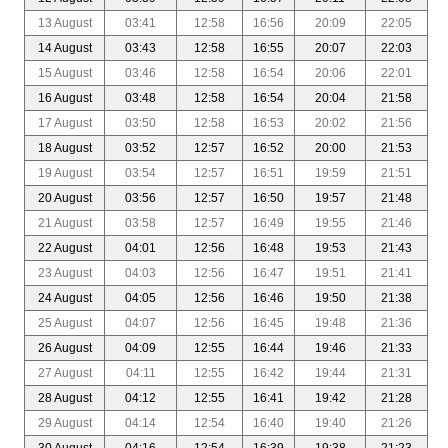
13 August
03:41
12:58
16:56
20:09
22:05
14 August
03:43
12:58
16:55
20:07
22:03
15 August
03:46
12:58
16:54
20:06
22:01
16 August
03:48
12:58
16:54
20:04
21:58
17 August
03:50
12:58
16:53
20:02
21:56
18 August
03:52
12:57
16:52
20:00
21:53
19 August
03:54
12:57
16:51
19:59
21:51
20 August
03:56
12:57
16:50
19:57
21:48
21 August
03:58
12:57
16:49
19:55
21:46
22 August
04:01
12:56
16:48
19:53
21:43
23 August
04:03
12:56
16:47
19:51
21:41
24 August
04:05
12:56
16:46
19:50
21:38
25 August
04:07
12:56
16:45
19:48
21:36
26 August
04:09
12:55
16:44
19:46
21:33
27 August
04:11
12:55
16:42
19:44
21:31
28 August
04:12
12:55
16:41
19:42
21:28
29 August
04:14
12:54
16:40
19:40
21:26
30 August
04:16
12:54
16:39
19:38
21:23