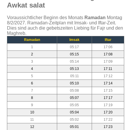
Awkat salat
Voraussichtlicher Beginn des Monats
Ramadan
Montag
8/2/2027. Ramadan-Zeitplan mit Imsak- und Iftar-Zeit.
Dies sind auch die gebetszeiten Liebing für Fajr und den
Maghreb.
Ramadan
Imsak
Iftar
1
05:17
17:06
2
05:15
17:08
3
05:14
17:09
4
05:13
17:11
5
05:11
17:12
6
05:10
17:14
7
05:08
17:15
8
05:07
17:17
9
05:05
17:19
10
05:04
17:20
11
05:02
17:22
12
05:01
17:23