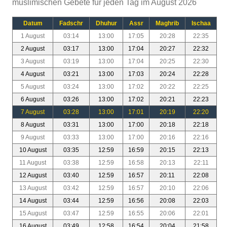
muslimischen Gebete für jeden Tag im August 2026
Datum
Fadschr
Dhuhur
Assr
Maghrib
Ischaa
1 August
03:14
13:00
17:05
20:28
22:35
2 August
03:17
13:00
17:04
20:27
22:32
3 August
03:19
13:00
17:04
20:25
22:30
4 August
03:21
13:00
17:03
20:24
22:28
5 August
03:24
13:00
17:02
20:22
22:25
6 August
03:26
13:00
17:02
20:21
22:23
7 August
03:28
13:00
17:01
20:19
22:20
8 August
03:31
13:00
17:00
20:18
22:18
9 August
03:33
13:00
17:00
20:16
22:16
10 August
03:35
12:59
16:59
20:15
22:13
11 August
03:38
12:59
16:58
20:13
22:11
12 August
03:40
12:59
16:57
20:11
22:08
13 August
03:42
12:59
16:57
20:10
22:06
14 August
03:44
12:59
16:56
20:08
22:03
15 August
03:47
12:59
16:55
20:06
22:01
16 August
03:49
12:58
16:54
20:04
21:58