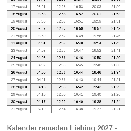
17 August
03:51
12:58
16:53
20:03
21:56
18 August
03:53
12:58
16:52
20:01
21:53
19 August
03:55
12:58
16:51
19:59
21:51
20 August
03:57
12:57
16:50
19:57
21:48
21 August
03:59
12:57
16:49
19:56
21:46
22 August
04:01
12:57
16:48
19:54
21:43
23 August
04:03
12:57
16:47
19:52
21:41
24 August
04:05
12:56
16:46
19:50
21:39
25 August
04:07
12:56
16:45
19:48
21:36
26 August
04:09
12:56
16:44
19:46
21:34
27 August
04:11
12:56
16:43
19:44
21:31
28 August
04:13
12:55
16:42
19:42
21:29
29 August
04:15
12:55
16:41
19:40
21:26
30 August
04:17
12:55
16:40
19:38
21:24
31 August
04:19
12:54
16:38
19:37
21:21
Kalender ramadan Liebing 2027 -