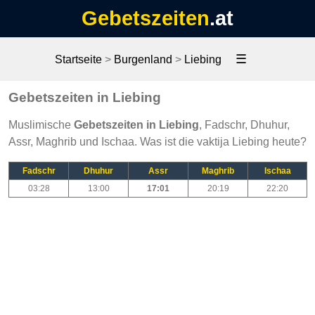
Gebetszeiten
.at
☰
Startseite
>
Burgenland
>
Liebing
Gebetszeiten in Liebing
Muslimische
Gebetszeiten in Liebing
, Fadschr, Dhuhur,
Assr, Maghrib und Ischaa. Was ist die vaktija Liebing heute?
Fadschr
Dhuhur
Assr
Maghrib
Ischaa
03:28
13:00
17:01
20:19
22:20