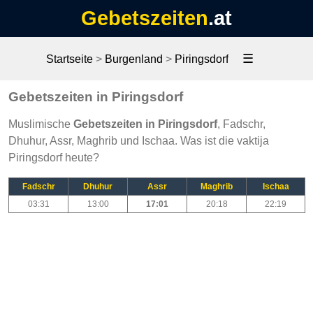
Gebetszeiten
.at
☰
Startseite
>
Burgenland
>
Piringsdorf
Gebetszeiten in Piringsdorf
Muslimische
Gebetszeiten in Piringsdorf
, Fadschr,
Dhuhur, Assr, Maghrib und Ischaa. Was ist die vaktija
Piringsdorf heute?
Fadschr
Dhuhur
Assr
Maghrib
Ischaa
03:31
13:00
17:01
20:18
22:19