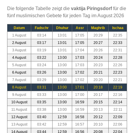
Die folgende Tabelle zeigt die
vaktija Piringsdorf
für die
fünf muslimischen Gebete für jeden Tag im August 2026
Datum
Fadschr
Dhuhur
Assr
Maghrib
Ischaa
1 August
03:14
13:01
17:05
20:29
22:35
2 August
03:17
13:01
17:05
20:27
22:33
3 August
03:19
13:01
17:04
20:26
22:31
4 August
03:22
13:00
17:03
20:24
22:28
5 August
03:24
13:00
17:03
20:23
22:26
6 August
03:26
13:00
17:02
20:21
22:23
7 August
03:29
13:00
17:02
20:20
22:21
8 August
03:31
13:00
17:01
20:18
22:19
9 August
03:33
13:00
17:00
20:17
22:16
10 August
03:35
13:00
16:59
20:15
22:14
11 August
03:38
13:00
16:59
20:13
22:11
12 August
03:40
12:59
16:58
20:12
22:09
13 August
03:42
12:59
16:57
20:10
22:06
14 August
03:44
12:59
16:56
20:08
22:04