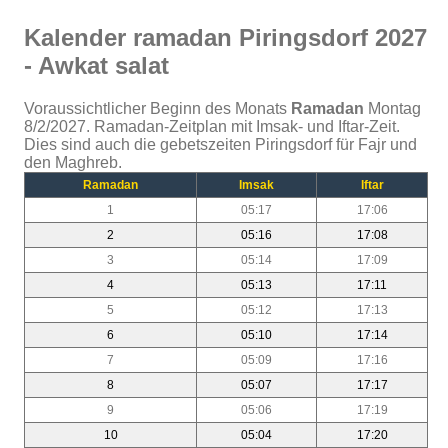
Kalender ramadan Piringsdorf 2027
- Awkat salat
Voraussichtlicher Beginn des Monats
Ramadan
Montag
8/2/2027. Ramadan-Zeitplan mit Imsak- und Iftar-Zeit.
Dies sind auch die gebetszeiten Piringsdorf für Fajr und
den Maghreb.
Ramadan
Imsak
Iftar
1
05:17
17:06
2
05:16
17:08
3
05:14
17:09
4
05:13
17:11
5
05:12
17:13
6
05:10
17:14
7
05:09
17:16
8
05:07
17:17
9
05:06
17:19
10
05:04
17:20