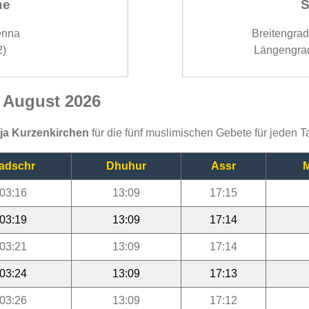
ne
S
enna
Breitengra
2)
Längengra
n August 2026
ija Kurzenkirchen
für die fünf muslimischen Gebete für jeden 
adschr
Dhuhur
Assr
M
03:16
13:09
17:15
03:19
13:09
17:14
03:21
13:09
17:14
03:24
13:09
17:13
03:26
13:09
17:12