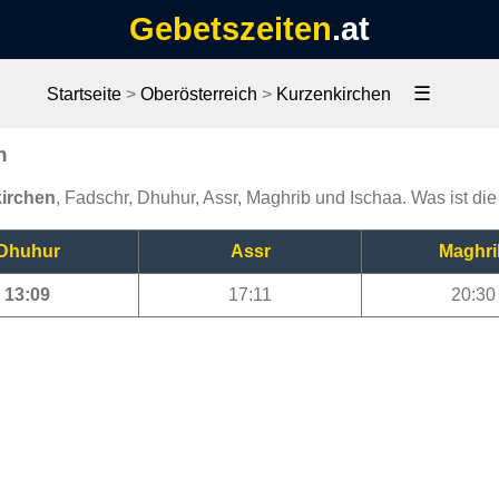
Gebetszeiten
.at
☰
Startseite
>
Oberösterreich
>
Kurzenkirchen
n
kirchen
, Fadschr, Dhuhur, Assr, Maghrib und Ischaa. Was ist di
Dhuhur
Assr
Maghri
13:09
17:11
20:30