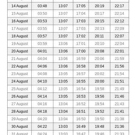
14 August
03:48
13:07
17:05
20:19
22:17
15 August
03:50
13:07
17:04
20:17
22:14
16 August
03:53
13:07
17:03
20:15
22:12
17 August
03:55
13:07
17:03
20:13
22:09
18 August
03:57
13:07
17:02
20:11
22:07
19 August
03:59
13:06
17:01
20:10
22:04
20 August
04:01
13:06
17:00
20:08
22:01
21 August
04:04
13:06
16:59
20:06
21:59
22 August
04:06
13:06
16:58
20:04
21:56
23 August
04:08
13:05
16:57
20:02
21:54
24 August
04:10
13:05
16:55
20:00
21:51
25 August
04:12
13:05
16:54
19:58
21:49
26 August
04:14
13:05
16:53
19:56
21:46
27 August
04:16
13:04
16:52
19:54
21:43
28 August
04:18
13:04
16:51
19:52
21:41
29 August
04:20
13:04
16:50
19:50
21:38
30 August
04:22
13:03
16:49
19:48
21:36
31 August
04:24
13:03
16:47
19:46
21:33