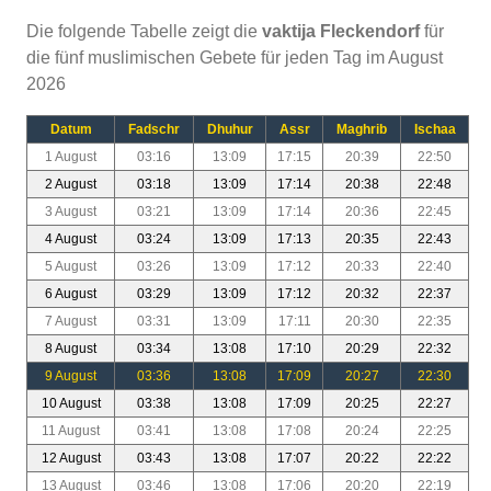
Die folgende Tabelle zeigt die
vaktija Fleckendorf
für
die fünf muslimischen Gebete für jeden Tag im August
2026
Datum
Fadschr
Dhuhur
Assr
Maghrib
Ischaa
1 August
03:16
13:09
17:15
20:39
22:50
2 August
03:18
13:09
17:14
20:38
22:48
3 August
03:21
13:09
17:14
20:36
22:45
4 August
03:24
13:09
17:13
20:35
22:43
5 August
03:26
13:09
17:12
20:33
22:40
6 August
03:29
13:09
17:12
20:32
22:37
7 August
03:31
13:09
17:11
20:30
22:35
8 August
03:34
13:08
17:10
20:29
22:32
9 August
03:36
13:08
17:09
20:27
22:30
10 August
03:38
13:08
17:09
20:25
22:27
11 August
03:41
13:08
17:08
20:24
22:25
12 August
03:43
13:08
17:07
20:22
22:22
13 August
03:46
13:08
17:06
20:20
22:19