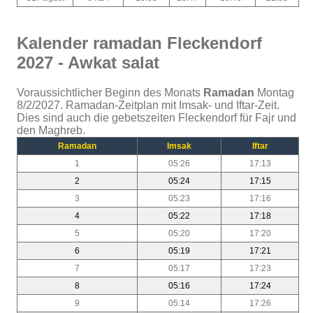
Kalender ramadan Fleckendorf
2027 - Awkat salat
Voraussichtlicher Beginn des Monats
Ramadan
Montag
8/2/2027. Ramadan-Zeitplan mit Imsak- und Iftar-Zeit.
Dies sind auch die gebetszeiten Fleckendorf für Fajr und
den Maghreb.
Ramadan
Imsak
Iftar
1
05:26
17:13
2
05:24
17:15
3
05:23
17:16
4
05:22
17:18
5
05:20
17:20
6
05:19
17:21
7
05:17
17:23
8
05:16
17:24
9
05:14
17:26