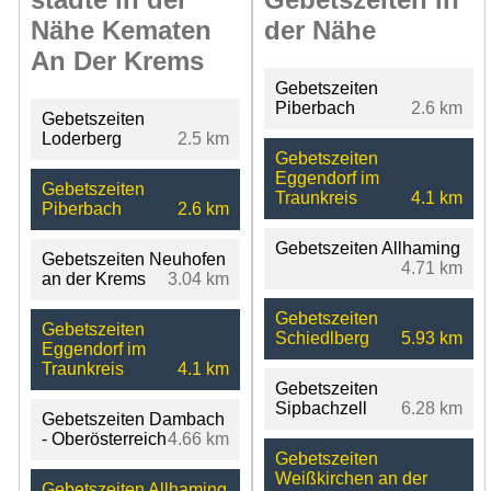
Nähe Kematen
der Nähe
An Der Krems
Gebetszeiten
Piberbach
2.6 km
Gebetszeiten
Loderberg
2.5 km
Gebetszeiten
Eggendorf im
Gebetszeiten
Traunkreis
4.1 km
Piberbach
2.6 km
Gebetszeiten Allhaming
Gebetszeiten Neuhofen
4.71 km
an der Krems
3.04 km
Gebetszeiten
Gebetszeiten
Schiedlberg
5.93 km
Eggendorf im
Traunkreis
4.1 km
Gebetszeiten
Sipbachzell
6.28 km
Gebetszeiten Dambach
- Oberösterreich
4.66 km
Gebetszeiten
Weißkirchen an der
Gebetszeiten Allhaming