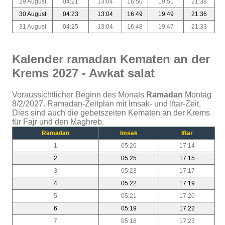
29 August
04:21
13:04
16:50
19:51
21:38
30 August
04:23
13:04
16:49
19:49
21:36
31 August
04:25
13:04
16:48
19:47
21:33
Kalender ramadan Kematen an der
Krems 2027 - Awkat salat
Voraussichtlicher Beginn des Monats
Ramadan
Montag
8/2/2027. Ramadan-Zeitplan mit Imsak- und Iftar-Zeit.
Dies sind auch die gebetszeiten Kematen an der Krems
für Fajr und den Maghreb.
Ramadan
Imsak
Iftar
1
05:26
17:14
2
05:25
17:15
3
05:23
17:17
4
05:22
17:19
5
05:21
17:20
6
05:19
17:22
7
05:18
17:23