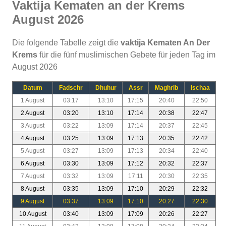
Vaktija Kematen an der Krems
August 2026
Die folgende Tabelle zeigt die
vaktija Kematen An Der
Krems
für die fünf muslimischen Gebete für jeden Tag im
August 2026
Datum
Fadschr
Dhuhur
Assr
Maghrib
Ischaa
1 August
03:17
13:10
17:15
20:40
22:50
2 August
03:20
13:10
17:14
20:38
22:47
3 August
03:22
13:09
17:14
20:37
22:45
4 August
03:25
13:09
17:13
20:35
22:42
5 August
03:27
13:09
17:13
20:34
22:40
6 August
03:30
13:09
17:12
20:32
22:37
7 August
03:32
13:09
17:11
20:30
22:35
8 August
03:35
13:09
17:10
20:29
22:32
9 August
03:37
13:09
17:10
20:27
22:30
10 August
03:40
13:09
17:09
20:26
22:27