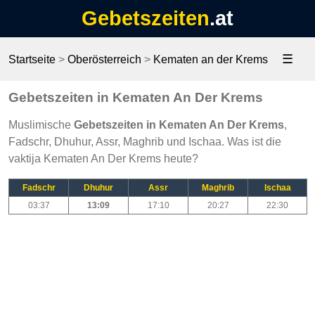
Gebetszeiten
.at
☰
Startseite
>
Oberösterreich
>
Kematen an der Krems
Gebetszeiten in Kematen An Der Krems
Muslimische
Gebetszeiten in Kematen An Der Krems
,
Fadschr, Dhuhur, Assr, Maghrib und Ischaa. Was ist die
vaktija Kematen An Der Krems heute?
Fadschr
Dhuhur
Assr
Maghrib
Ischaa
03:37
13:09
17:10
20:27
22:30