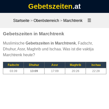
Gebetszeiten
.at
☰
Startseite
>
Oberösterreich
>
Marchtrenk
Gebetszeiten in Marchtrenk
Muslimische
Gebetszeiten in Marchtrenk
, Fadschr,
Dhuhur, Assr, Maghrib und Ischaa. Was ist die vaktija
Marchtrenk heute?
Fadschr
Dhuhur
Assr
Maghrib
Ischaa
03:39
13:09
17:09
20:26
22:28