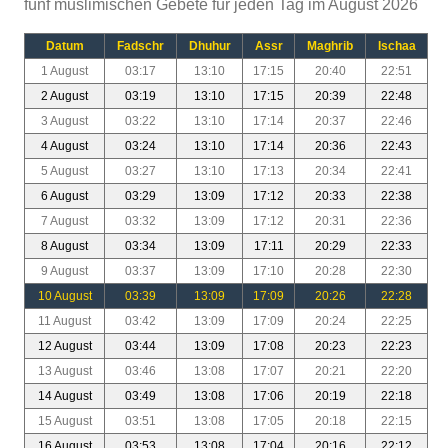
fünf muslimischen Gebete für jeden Tag im August 2026
Datum
Fadschr
Dhuhur
Assr
Maghrib
Ischaa
1 August
03:17
13:10
17:15
20:40
22:51
2 August
03:19
13:10
17:15
20:39
22:48
3 August
03:22
13:10
17:14
20:37
22:46
4 August
03:24
13:10
17:14
20:36
22:43
5 August
03:27
13:10
17:13
20:34
22:41
6 August
03:29
13:09
17:12
20:33
22:38
7 August
03:32
13:09
17:12
20:31
22:36
8 August
03:34
13:09
17:11
20:29
22:33
9 August
03:37
13:09
17:10
20:28
22:30
10 August
03:39
13:09
17:09
20:26
22:28
11 August
03:42
13:09
17:09
20:24
22:25
12 August
03:44
13:09
17:08
20:23
22:23
13 August
03:46
13:08
17:07
20:21
22:20
14 August
03:49
13:08
17:06
20:19
22:18
15 August
03:51
13:08
17:05
20:18
22:15
16 August
03:53
13:08
17:04
20:16
22:12