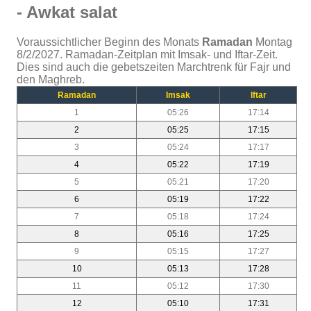
- Awkat salat
Voraussichtlicher Beginn des Monats
Ramadan
Montag
8/2/2027. Ramadan-Zeitplan mit Imsak- und Iftar-Zeit.
Dies sind auch die gebetszeiten Marchtrenk für Fajr und
den Maghreb.
Ramadan
Imsak
Iftar
1
05:26
17:14
2
05:25
17:15
3
05:24
17:17
4
05:22
17:19
5
05:21
17:20
6
05:19
17:22
7
05:18
17:24
8
05:16
17:25
9
05:15
17:27
10
05:13
17:28
11
05:12
17:30
12
05:10
17:31