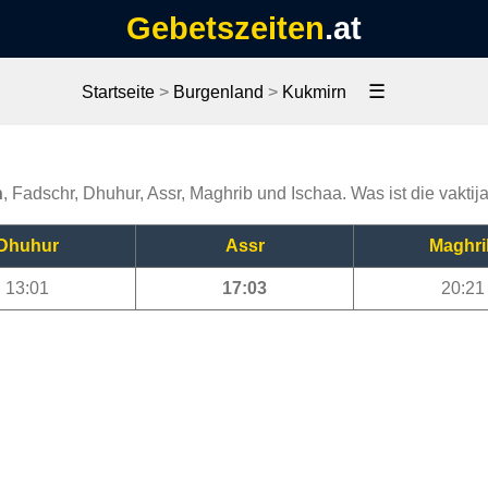
Gebetszeiten
.at
☰
Startseite
>
Burgenland
>
Kukmirn
n
, Fadschr, Dhuhur, Assr, Maghrib und Ischaa. Was ist die vakti
Dhuhur
Assr
Maghri
13:01
17:03
20:21