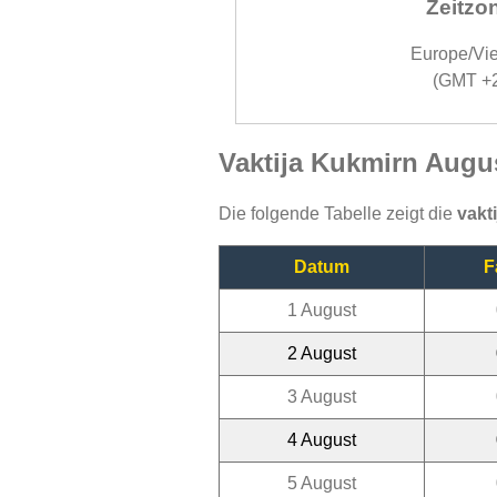
Zeitzo
Europe/Vi
(GMT +
Vaktija Kukmirn Augu
Die folgende Tabelle zeigt die
vakt
Datum
F
1 August
2 August
3 August
4 August
5 August