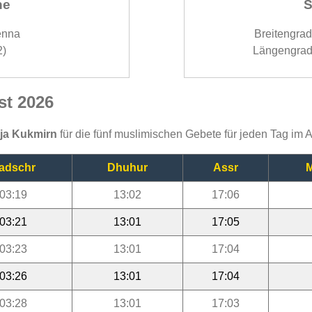
ne
S
enna
Breitengra
2)
Längengrad
st 2026
ija Kukmirn
für die fünf muslimischen Gebete für jeden Tag im 
adschr
Dhuhur
Assr
M
03:19
13:02
17:06
03:21
13:01
17:05
03:23
13:01
17:04
03:26
13:01
17:04
03:28
13:01
17:03