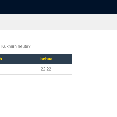
ja Kukmirn heute?
b
Ischaa
22:22